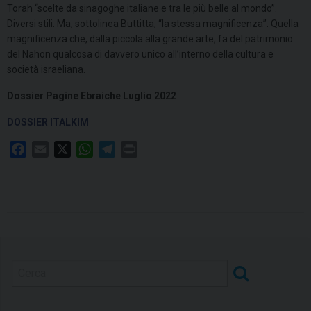
Torah “scelte da sinagoghe italiane e tra le più belle al mondo”.
Diversi stili. Ma, sottolinea Buttitta, “la stessa magnificenza”. Quella
magnificenza che, dalla piccola alla grande arte, fa del patrimonio
del Nahon qualcosa di davvero unico all’interno della cultura e
società israeliana.
Dossier Pagine Ebraiche Luglio 2022
DOSSIER ITALKIM
F
E
X
W
T
P
a
m
h
e
r
c
a
a
l
i
e
i
t
e
n
b
l
s
g
t
o
A
r
o
p
a
k
p
m