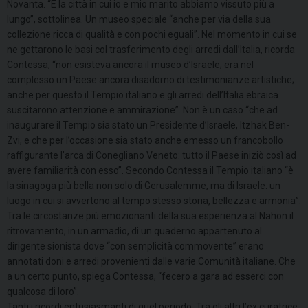
Novanta. “È la città in cui io e mio marito abbiamo vissuto più a
lungo”, sottolinea. Un museo speciale “anche per via della sua
collezione ricca di qualità e con pochi eguali”. Nel momento in cui se
ne gettarono le basi col trasferimento degli arredi dall’Italia, ricorda
Contessa, “non esisteva ancora il museo d’Israele; era nel
complesso un Paese ancora disadorno di testimonianze artistiche;
anche per questo il Tempio italiano e gli arredi dell’Italia ebraica
suscitarono attenzione e ammirazione”. Non è un caso “che ad
inaugurare il Tempio sia stato un Presidente d’Israele, Itzhak Ben-
Zvi, e che per l’occasione sia stato anche emesso un francobollo
raffigurante l’arca di Conegliano Veneto: tutto il Paese iniziò così ad
avere familiarità con esso”. Secondo Contessa il Tempio italiano “è
la sinagoga più bella non solo di Gerusalemme, ma di Israele: un
luogo in cui si avvertono al tempo stesso storia, bellezza e armonia”.
Tra le circostanze più emozionanti della sua esperienza al Nahon il
ritrovamento, in un armadio, di un quaderno appartenuto al
dirigente sionista dove “con semplicità commovente” erano
annotati doni e arredi provenienti dalle varie Comunità italiane. Che
a un certo punto, spiega Contessa, “fecero a gara ad esserci con
qualcosa di loro”.
Tanti i ricordi entusiasmanti di quel periodo. Tra gli altri l’ex curatrice