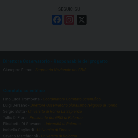
SEGUICI SU
F
In
X
a
st
ce
a
b
gr
o
a
Direttore Osservatorio - Responsabile del progetto
o
m
Giuseppe Ferrari -
Segretario Nazionale del GRIS
k
Comitato scientifico
Pino Lucà Trombetta -
Coordinatore Comitato Scientifico
Luigi Berzano -
Direttore Osservatorio pluralismo religioso di Torino
Sergio Botta -
Università di Roma La Sapienza
Tullio Di Fiore -
Presidente del GRIS di Palermo
Elisabetta Di Giovanni -
Università di Palermo
Isabella Gagliardi -
Università di Firenze
Saverio Marchignoli -
Università di Bologna