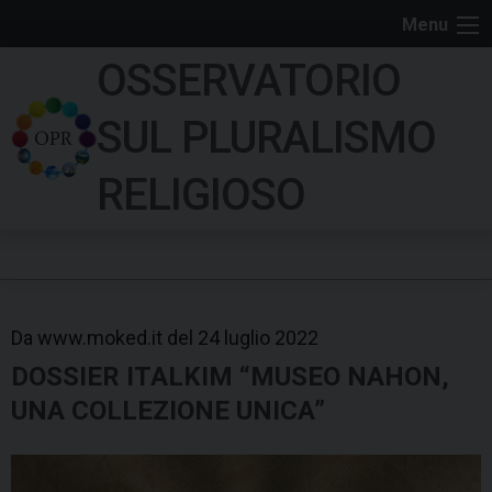
S
Menu
k
OSSERVATORIO
i
p
SUL PLURALISMO
t
o
RELIGIOSO
c
o
n
t
e
Da www.moked.it del 24 luglio 2022
n
t
DOSSIER ITALKIM “MUSEO NAHON,
UNA COLLEZIONE UNICA”