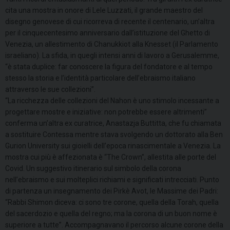
cita una mostra in onore di Lele Luzzati, il grande maestro del
disegno genovese di cui ricorreva di recente il centenario, un’altra
per il cinquecentesimo anniversario dall’istituzione del Ghetto di
Venezia, un allestimento di Chanukkiot alla Knesset (il Parlamento
israeliano). La sfida, in quegli intensi anni di lavoro a Gerusalemme,
“è stata duplice: far conoscere la figura del fondatore e al tempo
stesso la storia e l’identità particolare dell’ebraismo italiano
attraverso le sue collezioni”.
“La ricchezza delle collezioni del Nahon è uno stimolo incessante a
progettare mostre e iniziative: non potrebbe essere altrimenti”
conferma un’altra ex curatrice, Anastazja Buttitta, che fu chiamata
a sostituire Contessa mentre stava svolgendo un dottorato alla Ben
Gurion University sui gioielli dell’epoca rinascimentale a Venezia. La
mostra cui più è affezionata è “The Crown”, allestita alle porte del
Covid. Un suggestivo itinerario sul simbolo della corona
nell’ebraismo e sui molteplici richiami e significati intrecciati. Punto
di partenza un insegnamento dei Pirkè Avot, le Massime dei Padri:
“Rabbi Shimon diceva: ci sono tre corone, quella della Torah, quella
del sacerdozio e quella del regno; ma la corona di un buon nome è
superiore a tutte”. Accompagnavano il percorso alcune corone della