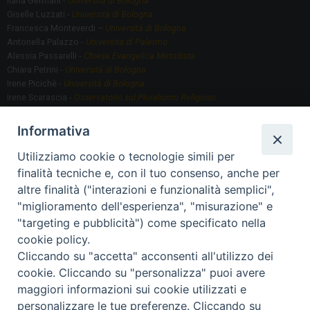
Ilaria Germani -
Università di Bologna
Giselle Luzzati -
Università di Bologna
Francesca Monteverdi –
Università di Bologna
Antonella Palazzo -
Università di Palermo
Alessia Passarelli -
Chiesa Evangelica Metodista
Chiara Petrini -
Università di Bologna
Irene Picichè -
Università di Bologna
Irene Scarascia -
Osservatorio sul Pluralismo Religioso
Gregorio Serafino -
Università di Bologna
Informativa
Utilizziamo cookie o tecnologie simili per
Segreteria scientifica
finalità tecniche e, con il tuo consenso, anche per
Annamaria Fantauzzi -
Università di Torino
altre finalità ("interazioni e funzionalità semplici",
"miglioramento dell'esperienza", "misurazione" e
"targeting e pubblicità") come specificato nella
Segreteria Organizzativa
cookie policy.
Paola Morselli -
Segreteria GRIS
Cliccando su "accetta" acconsenti all'utilizzo dei
Elisa Scarlatti ​​-
Biblioteca, Siti, Social media GRIS
cookie. Cliccando su "personalizza" puoi avere
maggiori informazioni sui cookie utilizzati e
personalizzare le tue preferenze. Cliccando su