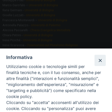
Giuseppe Frau -
Università di Bologna
Marco Garofalo –
Università di Bologna
Ilaria Germani -
Università di Bologna
Giselle Luzzati -
Università di Bologna
Francesca Monteverdi –
Università di Bologna
Antonella Palazzo -
Università di Palermo
Alessia Passarelli -
Chiesa Evangelica Metodista
Chiara Petrini -
Università di Bologna
Irene Picichè -
Università di Bologna
Irene Scarascia -
Osservatorio sul Pluralismo Religioso
Gregorio Serafino -
Università di Bologna
Informativa
Utilizziamo cookie o tecnologie simili per
Segreteria scientifica
finalità tecniche e, con il tuo consenso, anche per
Annamaria Fantauzzi -
Università di Torino
altre finalità ("interazioni e funzionalità semplici",
"miglioramento dell'esperienza", "misurazione" e
"targeting e pubblicità") come specificato nella
Segreteria Organizzativa
cookie policy.
Paola Morselli -
Segreteria GRIS
Cliccando su "accetta" acconsenti all'utilizzo dei
Elisa Scarlatti ​​-
Biblioteca, Siti, Social media GRIS
cookie. Cliccando su "personalizza" puoi avere