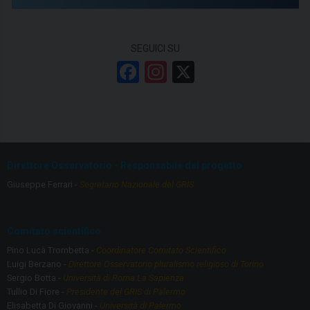
SEGUICI SU
F
In
X
a
st
ce
a
b
gr
o
a
Direttore Osservatorio - Responsabile del progetto
o
m
Giuseppe Ferrari -
Segretario Nazionale del GRIS
k
Comitato scientifico
Pino Lucà Trombetta -
Coordinatore Comitato Scientifico
Luigi Berzano -
Direttore Osservatorio pluralismo religioso di Torino
Sergio Botta -
Università di Roma La Sapienza
Tullio Di Fiore -
Presidente del GRIS di Palermo
Elisabetta Di Giovanni -
Università di Palermo