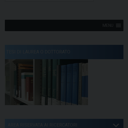
MENU
TESI DI LAUREA O DOTTORATO
AREA RISERVATA AI RICERCATORI