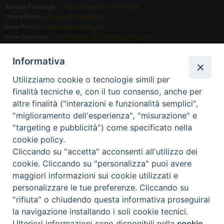
Alessia Passarelli -
Chiesa Evangelica Metodista
Chiara Petrini -
Università di Bologna
Irene Picichè -
Università di Bologna
Irene Scarascia -
Osservatorio sul Pluralismo Religioso
Gregorio Serafino -
Università di Bologna
Informativa
Utilizziamo cookie o tecnologie simili per
Segreteria scientifica
finalità tecniche e, con il tuo consenso, anche per
Annamaria Fantauzzi -
Università di Torino
altre finalità ("interazioni e funzionalità semplici",
"miglioramento dell'esperienza", "misurazione" e
"targeting e pubblicità") come specificato nella
Segreteria Organizzativa
cookie policy.
Paola Morselli -
Segreteria GRIS
Cliccando su "accetta" acconsenti all'utilizzo dei
Elisa Scarlatti ​​-
Biblioteca, Siti, Social media GRIS
cookie. Cliccando su "personalizza" puoi avere
maggiori informazioni sui cookie utilizzati e
personalizzare le tue preferenze. Cliccando su
"rifiuta" o chiudendo questa informativa proseguirai
2020 Copyright - Osservatorio sul Pluralismo Religioso
CONTATTI
la navigazione installando i soli cookie tecnici.
Ulteriori informazioni sono disponibili nella
cookie