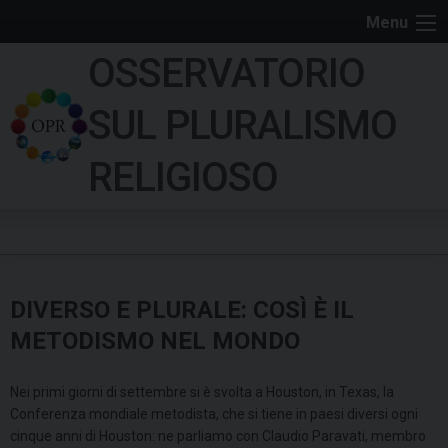
S
Menu
k
OSSERVATORIO
i
p
SUL PLURALISMO
t
o
RELIGIOSO
c
o
n
t
e
DIVERSO E PLURALE: COSÌ È IL
n
t
METODISMO NEL MONDO
Nei primi giorni di settembre si è svolta a Houston, in Texas, la
Conferenza mondiale metodista, che si tiene in paesi diversi ogni
cinque anni di Houston: ne parliamo con Claudio Paravati, membro