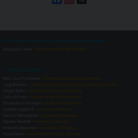
a
st
ce
a
b
gr
o
a
Direttore Osservatorio - Responsabile del progetto
o
m
Giuseppe Ferrari -
Segretario Nazionale del GRIS
k
Comitato scientifico
Pino Lucà Trombetta -
Coordinatore Comitato Scientifico
Luigi Berzano -
Direttore Osservatorio pluralismo religioso di Torino
Sergio Botta -
Università di Roma La Sapienza
Tullio Di Fiore -
Presidente del GRIS di Palermo
Elisabetta Di Giovanni -
Università di Palermo
Isabella Gagliardi -
Università di Firenze
Saverio Marchignoli -
Università di Bologna
Stefano Martelli -
Università di Bologna
Umberto Mazzone -
Università di Bologna
Paolo Naso -
Università di Roma La Sapienza