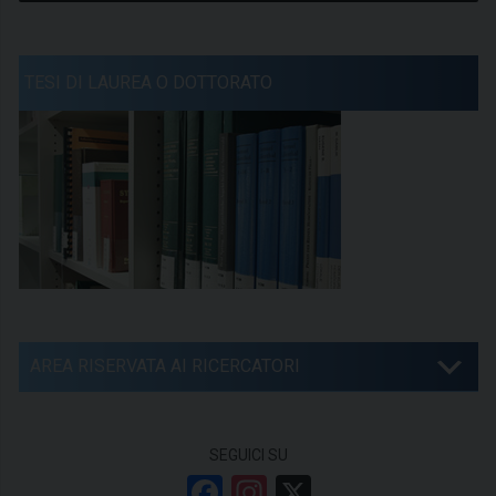
TESI DI LAUREA O DOTTORATO
AREA RISERVATA AI RICERCATORI
SEGUICI SU
F
In
X