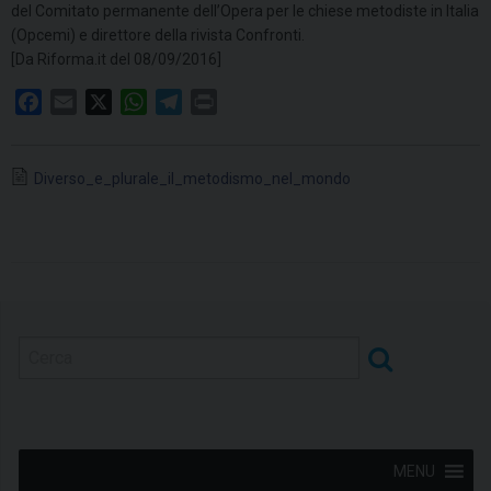
del Comitato permanente dell’Opera per le chiese metodiste in Italia
(Opcemi) e direttore della rivista Confronti.
[Da Riforma.it del 08/09/2016]
F
E
X
W
T
P
a
m
h
e
r
c
a
a
l
i
Diverso_e_plurale_il_metodismo_nel_mondo
e
i
t
e
n
b
l
s
g
t
o
A
r
o
p
a
k
p
m
MENU