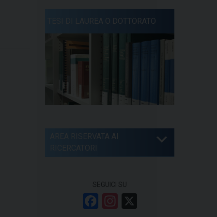
TESI DI LAUREA O DOTTORATO
AREA RISERVATA AI
RICERCATORI
SEGUICI SU
F
In
X
a
st