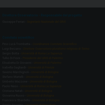
b
gr
o
a
Direttore Osservatorio - Responsabile del progetto
o
m
Giuseppe Ferrari -
Segretario Nazionale del GRIS
k
Comitato scientifico
Pino Lucà Trombetta -
Coordinatore Comitato Scientifico
Luigi Berzano -
Direttore Osservatorio pluralismo religioso di Torino
Sergio Botta -
Università di Roma La Sapienza
Tullio Di Fiore -
Presidente del GRIS di Palermo
Elisabetta Di Giovanni -
Università di Palermo
Isabella Gagliardi -
Università di Firenze
Saverio Marchignoli -
Università di Bologna
Stefano Martelli -
Università di Bologna
Umberto Mazzone -
Università di Bologna
Paolo Naso -
Università di Roma La Sapienza
Cristiana Natali -
Università di Bologna
Giovanna Russo -
Università di Bologna
Francesca Sbardella -
Università di Bologna
Sergio Severino -
Università di Enna Kore