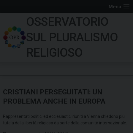
S
Menu
k
OSSERVATORIO
i
p
SUL PLURALISMO
t
o
RELIGIOSO
c
o
n
t
e
CRISTIANI PERSEGUITATI: UN
n
t
PROBLEMA ANCHE IN EUROPA
Rappresentati politici ed ecclesiastici riuniti a Vienna chiedono più
tutela della libertà religiosa da parte della comunità internazionale.