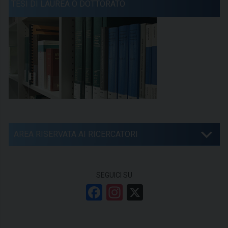
TESI DI LAUREA O DOTTORATO
AREA RISERVATA AI RICERCATORI
SEGUICI SU
F
In
X
a
st
ce
a