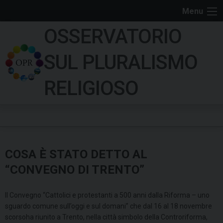
S
Menu
k
OSSERVATORIO
i
p
SUL PLURALISMO
t
o
RELIGIOSO
c
o
n
t
e
COSA È STATO DETTO AL
n
t
“CONVEGNO DI TRENTO”
Il Convegno “Cattolici e protestanti a 500 anni dalla Riforma – uno
sguardo comune sull’oggi e sul domani” che dal 16 al 18 novembre
scorsoha riunito a Trento, nella città simbolo della Controriforma,