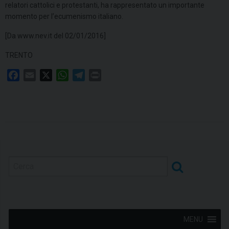
relatori cattolici e protestanti, ha rappresentato un importante
momento per l’ecumenismo italiano.
[Da www.nev.it del 02/01/2016]
TRENTO
F
E
X
W
T
P
a
m
h
e
r
c
a
a
l
i
e
i
t
e
n
b
l
s
g
t
o
A
r
o
p
a
k
p
m
MENU