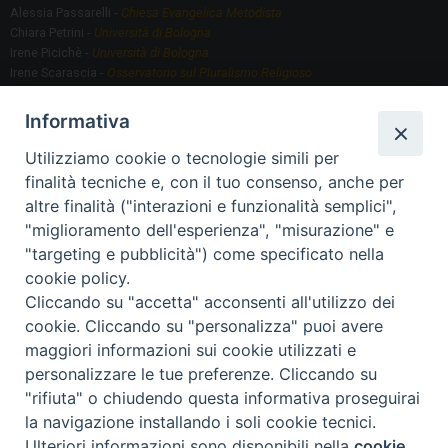
Alessia Passarelli -
Chiesa Evangelica Metodista
Chiara Petrini -
Università di Bologna
Irene Picichè -
Università di Bologna
Irene Scarascia -
Osservatorio sul Pluralismo Religioso
Gregorio Serafino -
Università di Bologna
Informativa
Utilizziamo cookie o tecnologie simili per
Segreteria scientifica
finalità tecniche e, con il tuo consenso, anche per
Annamaria Fantauzzi -
Università di Torino
altre finalità ("interazioni e funzionalità semplici",
"miglioramento dell'esperienza", "misurazione" e
"targeting e pubblicità") come specificato nella
Segreteria Organizzativa
cookie policy.
Paola Morselli -
Segreteria GRIS
Cliccando su "accetta" acconsenti all'utilizzo dei
Elisa Scarlatti ​​-
Biblioteca, Siti, Social media GRIS
cookie. Cliccando su "personalizza" puoi avere
maggiori informazioni sui cookie utilizzati e
personalizzare le tue preferenze. Cliccando su
"rifiuta" o chiudendo questa informativa proseguirai
2020 Copyright - Osservatorio sul Pluralismo Religioso
CONTATTI
la navigazione installando i soli cookie tecnici.
Ulteriori informazioni sono disponibili nella
cookie