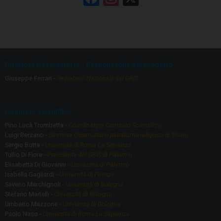
a
st
ce
a
b
gr
o
a
Direttore Osservatorio - Responsabile del progetto
o
m
Giuseppe Ferrari -
Segretario Nazionale del GRIS
k
Comitato scientifico
Pino Lucà Trombetta -
Coordinatore Comitato Scientifico
Luigi Berzano -
Direttore Osservatorio pluralismo religioso di Torino
Sergio Botta -
Università di Roma La Sapienza
Tullio Di Fiore -
Presidente del GRIS di Palermo
Elisabetta Di Giovanni -
Università di Palermo
Isabella Gagliardi -
Università di Firenze
Saverio Marchignoli -
Università di Bologna
Stefano Martelli -
Università di Bologna
Umberto Mazzone -
Università di Bologna
Paolo Naso -
Università di Roma La Sapienza