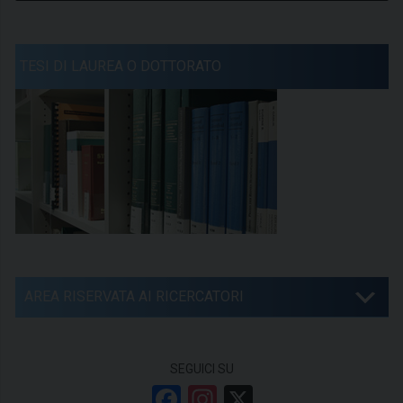
TESI DI LAUREA O DOTTORATO
AREA RISERVATA AI RICERCATORI
SEGUICI SU
F
In
X