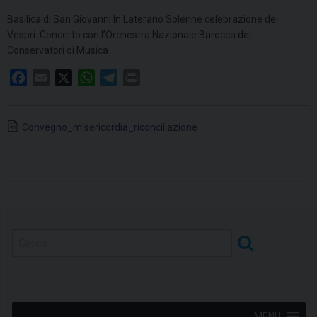
Basilica di San Giovanni In Laterano Solenne celebrazione dei
Vespri. Concerto con l’Orchestra Nazionale Barocca dei
Conservatori di Musica
F
E
X
W
T
P
a
m
h
e
r
c
a
a
l
i
Convegno_misericordia_riconciliazione
e
i
t
e
n
b
l
s
g
t
o
A
r
o
p
a
k
p
m
MENU