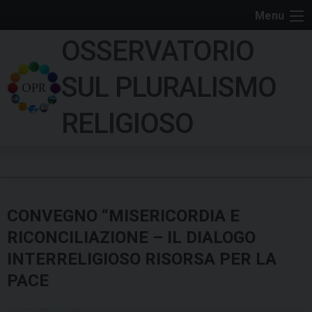
S
Menu
k
OSSERVATORIO
i
p
SUL PLURALISMO
t
o
RELIGIOSO
c
o
n
t
e
CONVEGNO “MISERICORDIA E
n
t
RICONCILIAZIONE – IL DIALOGO
INTERRELIGIOSO RISORSA PER LA
PACE