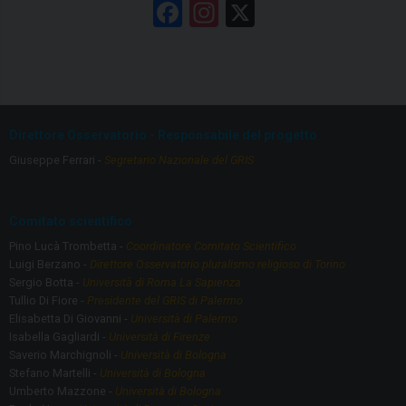
F
In
X
a
st
ce
a
b
gr
o
a
Direttore Osservatorio - Responsabile del progetto
o
m
Giuseppe Ferrari -
Segretario Nazionale del GRIS
k
Comitato scientifico
Pino Lucà Trombetta -
Coordinatore Comitato Scientifico
Luigi Berzano -
Direttore Osservatorio pluralismo religioso di Torino
Sergio Botta -
Università di Roma La Sapienza
Tullio Di Fiore -
Presidente del GRIS di Palermo
Elisabetta Di Giovanni -
Università di Palermo
Isabella Gagliardi -
Università di Firenze
Saverio Marchignoli -
Università di Bologna
Stefano Martelli -
Università di Bologna
Umberto Mazzone -
Università di Bologna