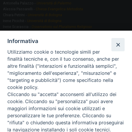
Antonella Palazzo -
Università di Palermo
Alessia Passarelli -
Chiesa Evangelica Metodista
Chiara Petrini -
Università di Bologna
Irene Picichè -
Università di Bologna
Irene Scarascia -
Osservatorio sul Pluralismo Religioso
Gregorio Serafino -
Università di Bologna
Informativa
Utilizziamo cookie o tecnologie simili per
Segreteria scientifica
finalità tecniche e, con il tuo consenso, anche per
Annamaria Fantauzzi -
Università di Torino
altre finalità ("interazioni e funzionalità semplici",
"miglioramento dell'esperienza", "misurazione" e
"targeting e pubblicità") come specificato nella
Segreteria Organizzativa
cookie policy.
Paola Morselli -
Segreteria GRIS
Cliccando su "accetta" acconsenti all'utilizzo dei
Elisa Scarlatti ​​-
Biblioteca, Siti, Social media GRIS
cookie. Cliccando su "personalizza" puoi avere
maggiori informazioni sui cookie utilizzati e
personalizzare le tue preferenze. Cliccando su
"rifiuta" o chiudendo questa informativa proseguirai
2020 Copyright - Osservatorio sul Pluralismo Religioso
CONTATTI
la navigazione installando i soli cookie tecnici.