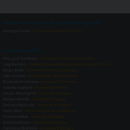
ce
a
b
gr
o
a
Direttore Osservatorio - Responsabile del progetto
o
m
Giuseppe Ferrari -
Segretario Nazionale del GRIS
k
Comitato scientifico
Pino Lucà Trombetta -
Coordinatore Comitato Scientifico
Luigi Berzano -
Direttore Osservatorio pluralismo religioso di Torino
Sergio Botta -
Università di Roma La Sapienza
Tullio Di Fiore -
Presidente del GRIS di Palermo
Elisabetta Di Giovanni -
Università di Palermo
Isabella Gagliardi -
Università di Firenze
Saverio Marchignoli -
Università di Bologna
Stefano Martelli -
Università di Bologna
Umberto Mazzone -
Università di Bologna
Paolo Naso -
Università di Roma La Sapienza
Cristiana Natali -
Università di Bologna
Giovanna Russo -
Università di Bologna
Francesca Sbardella -
Università di Bologna