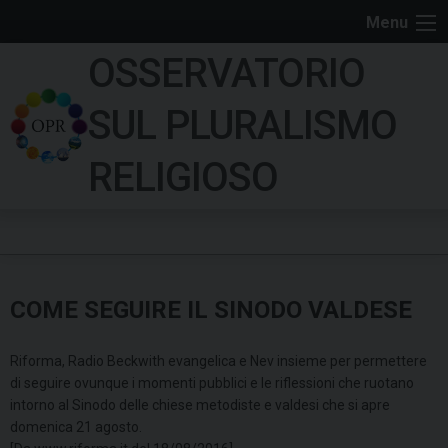
S
Menu
k
OSSERVATORIO
i
p
SUL PLURALISMO
t
o
RELIGIOSO
c
o
n
t
e
COME SEGUIRE IL SINODO VALDESE
n
t
Riforma, Radio Beckwith evangelica e Nev insieme per permettere
di seguire ovunque i momenti pubblici e le riflessioni che ruotano
intorno al Sinodo delle chiese metodiste e valdesi che si apre
domenica 21 agosto.