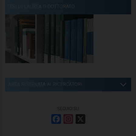
TESI DI LAUREA O DOTTORATO
AREA RISERVATA AI RICERCATORI
SEGUICI SU
F
In
X
a
st