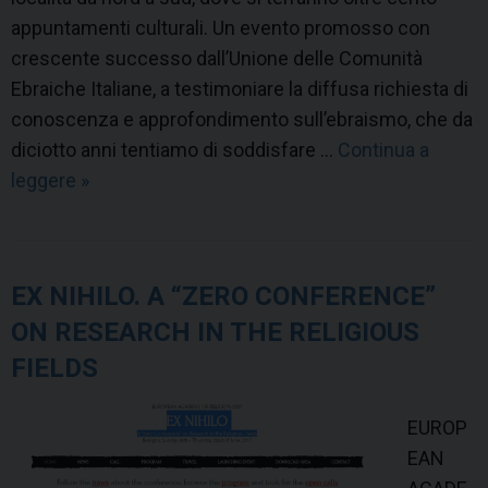
appuntamenti culturali. Un evento promosso con
crescente successo dall’Unione delle Comunità
Ebraiche Italiane, a testimoniare la diffusa richiesta di
conoscenza e approfondimento sull’ebraismo, che da
diciotto anni tentiamo di soddisfare …
Continua a
leggere
T
»
r
a
i
EX NIHILO. A “ZERO CONFERENCE”
d
ON RESEARCH IN THE RELIGIOUS
e
n
FIELDS
t
i
EUROP
t
EAN
à