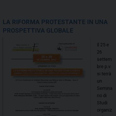
LA RIFORMA PROTESTANTE IN UNA
PROSPETTIVA GLOBALE
Il 25 e
26
settem
bre p.v.
si terrà
un
Semina
rio di
Studi
organiz