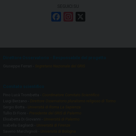
a
SEGUICI SU
e
F
In
X
d
a
st
I
ce
a
n
t
b
gr
e
o
a
Direttore Osservatorio - Responsabile del progetto
r
o
m
Giuseppe Ferrari -
Segretario Nazionale del GRIS
n
k
a
z
Comitato scientifico
i
Pino Lucà Trombetta -
Coordinatore Comitato Scientifico
Luigi Berzano -
Direttore Osservatorio pluralismo religioso di Torino
o
Sergio Botta -
Università di Roma La Sapienza
n
Tullio Di Fiore -
Presidente del GRIS di Palermo
a
Elisabetta Di Giovanni -
Università di Palermo
Isabella Gagliardi -
Università di Firenze
l
Saverio Marchignoli -
Università di Bologna