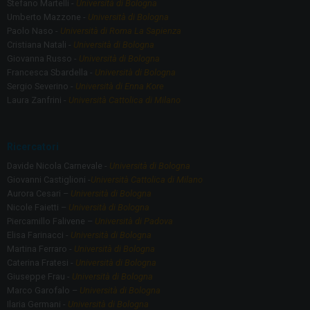
e
Stefano Martelli -
Università di Bologna
Umberto Mazzone -
Università di Bologna
i
Paolo Naso -
Università di Roma La Sapienza
n
Cristiana Natali -
Università di Bologna
o
Giovanna Russo -
Università di Bologna
Francesca Sbardella -
Università di Bologna
c
Sergio Severino -
Università di Enna Kore
c
Laura Zanfrini -
Università Cattolica di Milano
a
s
Ricercatori
i
Davide Nicola Carnevale -
Università di Bologna
o
Giovanni Castiglioni -
Università Cattolica di Milano
n
Aurora Cesari –
Università di Bologna
Nicole Faietti –
Università di Bologna
e
Piercamillo Falivene –
Università di Padova
d
Elisa Farinacci -
Università di Bologna
Martina Ferraro -
Università di Bologna
e
Caterina Fratesi -
Università di Bologna
l
Giuseppe Frau -
Università di Bologna
6
Marco Garofalo –
Università di Bologna
Ilaria Germani -
Università di Bologna