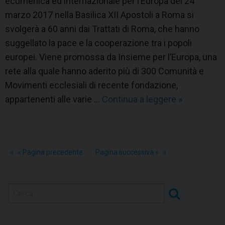
ecumenica ed internazionale per l’Europa del 24
marzo 2017 nella Basilica XII Apostoli a Roma si
svolgerà a 60 anni dai Trattati di Roma, che hanno
suggellato la pace e la cooperazione tra i popoli
europei. Viene promossa da Insieme per l’Europa, una
rete alla quale hanno aderito più di 300 Comunità e
Movimenti ecclesiali di recente fondazione,
appartenenti alle varie …
Continua a leggere
V
»
e
g
l
« Pagina precedente
Pagina successiva »
i
a
d
i
P