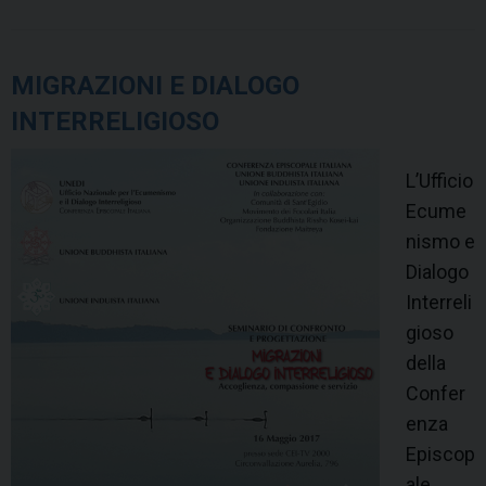
X
N
I
MIGRAZIONI E DIALOGO
H
INTERRELIGIOSO
I
L
L’Ufficio
O
Ecume
.
nismo e
A
Dialogo
“
Interreli
Z
gioso
e
della
r
Confer
o
enza
C
Episcop
o
ale