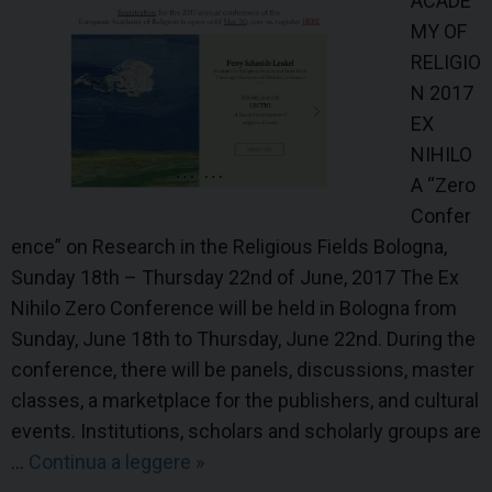
ACADE
e
MY OF
d
RELIGIO
i
N 2017
a
EX
l
NIHILO
o
A “Zero
g
Confer
o
ence” on Research in the Religious Fields Bologna,
Sunday 18th – Thursday 22nd of June, 2017 The Ex
Nihilo Zero Conference will be held in Bologna from
Sunday, June 18th to Thursday, June 22nd. During the
conference, there will be panels, discussions, master
classes, a marketplace for the publishers, and cultural
events. Institutions, scholars and scholarly groups are
…
Continua a leggere
E
»