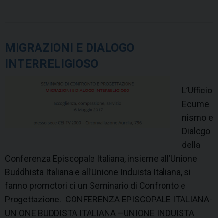
s
F
i
e
MIGRAZIONI E DIALOGO
l
INTERRELIGIOSO
d
s
L’Ufficio
Ecume
nismo e
Dialogo
della
Conferenza Episcopale Italiana, insieme all’Unione
Buddhista Italiana e all’Unione Induista Italiana, si
fanno promotori di un Seminario di Confronto e
Progettazione. CONFERENZA EPISCOPALE ITALIANA-
UNIONE BUDDISTA ITALIANA –UNIONE INDUISTA