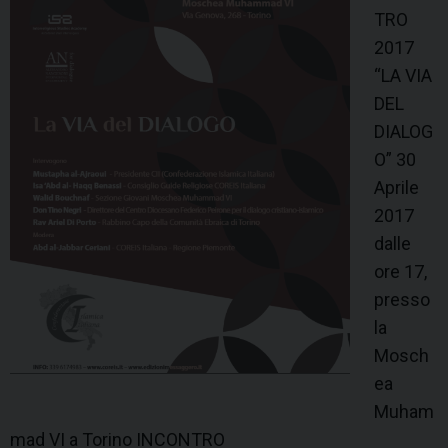
r
TRO
c
2017
h
“LA VIA
i
DEL
n
DIALOG
t
O” 30
h
Aprile
e
2017
R
dalle
e
ore 17,
l
presso
i
la
g
Mosch
i
ea
o
Muham
u
mad VI a Torino INCONTRO