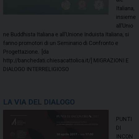
n
Italiana,
f
insieme
e
all’Unio
r
ne Buddhista Italiana e all’Unione Induista Italiana, si
e
fanno promotori di un Seminario di Confronto e
n
Progettazione. [da
c
http://banchedati.chiesacattolica.it/] MIGRAZIONI E
e
DIALOGO INTERRELIGIOSO
”
o
n
R
LA VIA DEL DIALOGO
e
s
PUNTI
e
DI
a
INCON