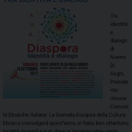
Tra
identità
e
dialogo
di
Noemi
Di
Segni,
Preside
nte
Unione
Comuni
tà Ebraiche Italiane La Giornata Europea della Cultura
Ebraica coinvolgerà quest’anno, in Italia, ben ottantuno
località da nord a sud, dove si terranno oltre cento