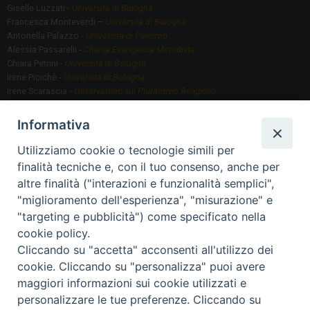
0
Giselle Luzzati -
Università di Bologna
°
Francesca Monteverdi –
Università di Bologna
Antonella Palazzo -
Università di Palermo
a
Alessia Passarelli -
Chiesa Evangelica Metodista
n
Chiara Petrini -
Università di Bologna
n
Irene Picichè -
Università di Bologna
Irene Scarascia -
Osservatorio sul Pluralismo Religioso
i
Gregorio Serafino -
Università di Bologna
v
Informativa
e
Utilizziamo cookie o tecnologie simili per
Segreteria scientifica
r
finalità tecniche e, con il tuo consenso, anche per
Annamaria Fantauzzi -
Università di Torino
s
altre finalità ("interazioni e funzionalità semplici",
a
"miglioramento dell'esperienza", "misurazione" e
r
"targeting e pubblicità") come specificato nella
Segreteria Organizzativa
i
cookie policy.
Paola Morselli -
Segreteria GRIS
Cliccando su "accetta" acconsenti all'utilizzo dei
Elisa Scarlatti ​​-
Biblioteca, Siti, Social media GRIS
o
cookie. Cliccando su "personalizza" puoi avere
d
maggiori informazioni sui cookie utilizzati e
e
personalizzare le tue preferenze. Cliccando su