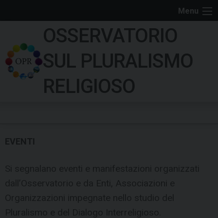
S
Menu
k
OSSERVATORIO
i
p
SUL PLURALISMO
t
o
RELIGIOSO
c
o
n
t
e
EVENTI
n
t
Si segnalano eventi e manifestazioni organizzati
dall’Osservatorio e da Enti, Associazioni e
Organizzazioni impegnate nello studio del
Pluralismo e del Dialogo Interreligioso.