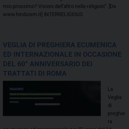
mio prossimo? Visioni dell’altro nelle religioni”. [Da
www.hinduism.it] INTERRELIGIOUS
VEGLIA DI PREGHIERA ECUMENICA
ED INTERNAZIONALE IN OCCASIONE
DEL 60° ANNIVERSARIO DEI
TRATTATI DI ROMA
La
Veglia
di
preghie
ra