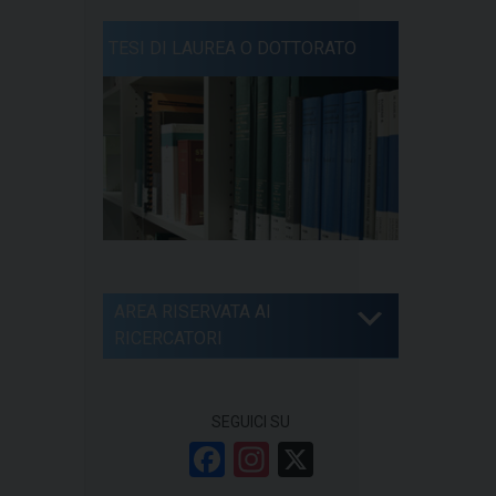
TESI DI LAUREA O DOTTORATO
AREA RISERVATA AI
RICERCATORI
SEGUICI SU
F
In
X
a
st