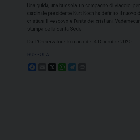
Una guida, una bussola, un compagno di viaggio, pe
cardinale presidente Kurt Koch ha definito il nuovo 
cristiani Il vescovo e l’unità dei cristiani: Vademe
stampa della Santa Sede.
Da L’Osservatore Romano del 4 Dicembre 2020
BUSSOLA
F
E
X
W
T
P
a
m
h
e
r
c
a
a
l
i
e
i
t
e
n
b
l
s
g
t
o
A
r
o
p
a
k
p
m