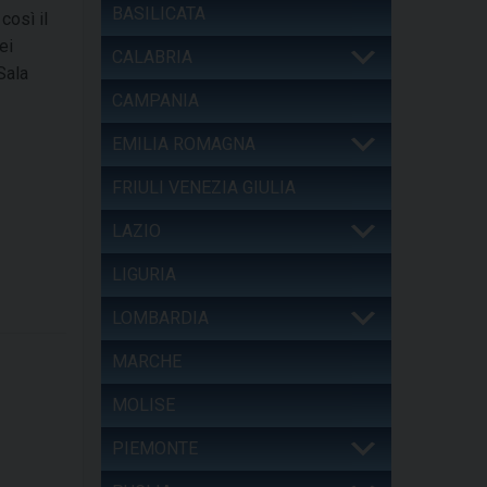
BASILICATA
così il
ei
CALABRIA
Sala
CAMPANIA
EMILIA ROMAGNA
FRIULI VENEZIA GIULIA
LAZIO
LIGURIA
LOMBARDIA
MARCHE
MOLISE
PIEMONTE