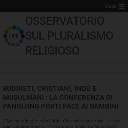
S
Menu
k
OSSERVATORIO
i
p
SUL PLURALISMO
t
o
RELIGIOSO
c
o
n
t
e
BUDDISTI, CRISTIANI, INDÙ E
n
t
MUSULMANI : LA CONFERENZA DI
PANGLONG PORTI PACE AI BAMBINI
Il “Myanmar Interfaith for Children” ha pubblicato un appello in cui
chiede ai partecipanti ai colloqui di pace di pensare “ai più piccoli,