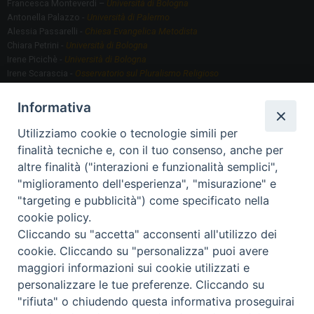
Francesca Monteverdi –
Università di Bologna
Antonella Palazzo -
Università di Palermo
Alessia Passarelli -
Chiesa Evangelica Metodista
Chiara Petrini -
Università di Bologna
Irene Picichè -
Università di Bologna
Irene Scarascia -
Osservatorio sul Pluralismo Religioso
Gregorio Serafino -
Università di Bologna
Informativa
Utilizziamo cookie o tecnologie simili per
Segreteria scientifica
finalità tecniche e, con il tuo consenso, anche per
Annamaria Fantauzzi -
Università di Torino
altre finalità ("interazioni e funzionalità semplici",
"miglioramento dell'esperienza", "misurazione" e
"targeting e pubblicità") come specificato nella
Segreteria Organizzativa
cookie policy.
Paola Morselli -
Segreteria GRIS
Cliccando su "accetta" acconsenti all'utilizzo dei
Elisa Scarlatti ​​-
Biblioteca, Siti, Social media GRIS
cookie. Cliccando su "personalizza" puoi avere
maggiori informazioni sui cookie utilizzati e
personalizzare le tue preferenze. Cliccando su
"rifiuta" o chiudendo questa informativa proseguirai
2020 Copyright - Osservatorio sul Pluralismo Religioso
CONTATTI