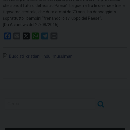
che sono il futuro del nostro Paese”. La guerra fra le diverse etnie e
il governo centrale, che dura ormai da 70 anni, ha danneggiato
soprattutto i bambini “frenando lo sviluppo del Paese”.
[Da Asianews del 22/08/2016]
F
E
X
W
T
P
a
m
h
e
r
c
a
a
l
i
Buddisti_cristiani_indu_musulmani
e
i
t
e
n
b
l
s
g
t
o
A
r
o
p
a
k
p
m