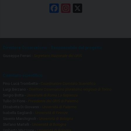
F
In
X
a
st
ce
a
b
gr
o
a
Direttore Osservatorio - Responsabile del progetto
o
m
Giuseppe Ferrari -
Segretario Nazionale del GRIS
k
Comitato scientifico
Pino Lucà Trombetta -
Coordinatore Comitato Scientifico
Luigi Berzano -
Direttore Osservatorio pluralismo religioso di Torino
Sergio Botta -
Università di Roma La Sapienza
Tullio Di Fiore -
Presidente del GRIS di Palermo
Elisabetta Di Giovanni -
Università di Palermo
Isabella Gagliardi -
Università di Firenze
Saverio Marchignoli -
Università di Bologna
Stefano Martelli -
Università di Bologna
Umberto Mazzone -
Università di Bologna