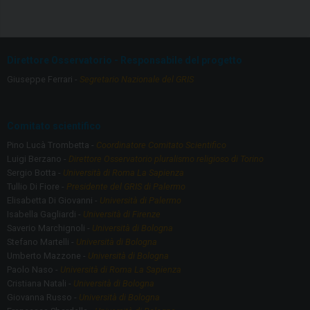
ce
a
b
gr
o
a
Direttore Osservatorio - Responsabile del progetto
o
m
Giuseppe Ferrari -
Segretario Nazionale del GRIS
k
Comitato scientifico
Pino Lucà Trombetta -
Coordinatore Comitato Scientifico
Luigi Berzano -
Direttore Osservatorio pluralismo religioso di Torino
Sergio Botta -
Università di Roma La Sapienza
Tullio Di Fiore -
Presidente del GRIS di Palermo
Elisabetta Di Giovanni -
Università di Palermo
Isabella Gagliardi -
Università di Firenze
Saverio Marchignoli -
Università di Bologna
Stefano Martelli -
Università di Bologna
Umberto Mazzone -
Università di Bologna
Paolo Naso -
Università di Roma La Sapienza
Cristiana Natali -
Università di Bologna
Giovanna Russo -
Università di Bologna