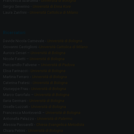
Francesca Sbardella -
Università di Bologna
Sergio Severino -
Università di Enna Kore
Laura Zanfrini -
Università Cattolica di Milano
Ricercatori
Davide Nicola Carnevale -
Università di Bologna
Giovanni Castiglioni -
Università Cattolica di Milano
Aurora Cesari –
Università di Bologna
Nicole Faietti –
Università di Bologna
Piercamillo Falivene –
Università di Padova
Elisa Farinacci -
Università di Bologna
Martina Ferraro -
Università di Bologna
Caterina Fratesi -
Università di Bologna
Giuseppe Frau -
Università di Bologna
Marco Garofalo –
Università di Bologna
Ilaria Germani -
Università di Bologna
Giselle Luzzati -
Università di Bologna
Francesca Monteverdi –
Università di Bologna
Antonella Palazzo -
Università di Palermo
Alessia Passarelli -
Chiesa Evangelica Metodista
Chiara Petrini -
Università di Bologna