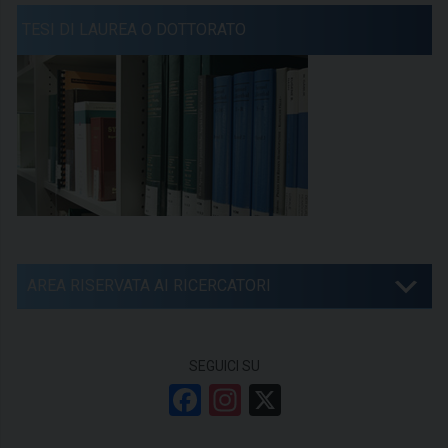
TESI DI LAUREA O DOTTORATO
AREA RISERVATA AI RICERCATORI
SEGUICI SU
F
In
X
a
st