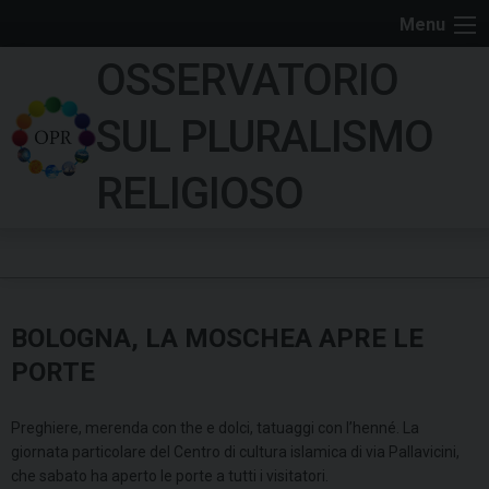
S
Menu
k
OSSERVATORIO
i
p
SUL PLURALISMO
t
o
RELIGIOSO
c
o
n
t
e
BOLOGNA, LA MOSCHEA APRE LE
n
t
PORTE
Preghiere, merenda con the e dolci, tatuaggi con l’henné. La
giornata particolare del Centro di cultura islamica di via Pallavicini,
che sabato ha aperto le porte a tutti i visitatori.