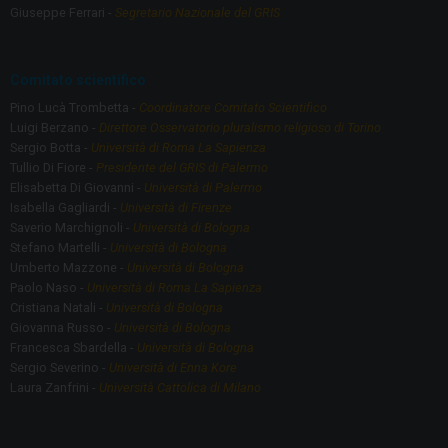
o
m
Giuseppe Ferrari -
Segretario Nazionale del GRIS
k
Comitato scientifico
Pino Lucà Trombetta -
Coordinatore Comitato Scientifico
Luigi Berzano -
Direttore Osservatorio pluralismo religioso di Torino
Sergio Botta -
Università di Roma La Sapienza
Tullio Di Fiore -
Presidente del GRIS di Palermo
Elisabetta Di Giovanni -
Università di Palermo
Isabella Gagliardi -
Università di Firenze
Saverio Marchignoli -
Università di Bologna
Stefano Martelli -
Università di Bologna
Umberto Mazzone -
Università di Bologna
Paolo Naso -
Università di Roma La Sapienza
Cristiana Natali -
Università di Bologna
Giovanna Russo -
Università di Bologna
Francesca Sbardella -
Università di Bologna
Sergio Severino -
Università di Enna Kore
Laura Zanfrini -
Università Cattolica di Milano