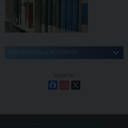
AREA RISERVATA AI RICERCATORI
SEGUICI SU
F
In
X
a
st
ce
a
b
gr
o
a
Direttore Osservatorio - Responsabile del progetto