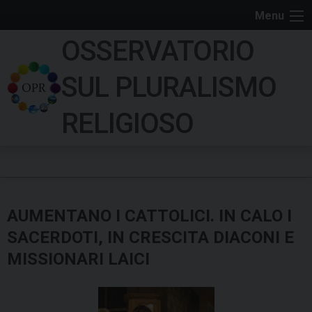
S
Menu
k
OSSERVATORIO
i
p
SUL PLURALISMO
t
o
RELIGIOSO
c
o
n
t
e
AUMENTANO I CATTOLICI. IN CALO I
n
t
SACERDOTI, IN CRESCITA DIACONI E
MISSIONARI LAICI