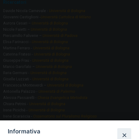
Ricercatori
Davide Nicola Carnevale -
Università di Bologna
Giovanni Castiglioni -
Università Cattolica di Milano
Aurora Cesari –
Università di Bologna
Nicole Faietti –
Università di Bologna
Piercamillo Falivene –
Università di Padova
Elisa Farinacci -
Università di Bologna
Martina Ferraro -
Università di Bologna
Caterina Fratesi -
Università di Bologna
Giuseppe Frau -
Università di Bologna
Marco Garofalo –
Università di Bologna
Ilaria Germani -
Università di Bologna
Giselle Luzzati -
Università di Bologna
Francesca Monteverdi –
Università di Bologna
Antonella Palazzo -
Università di Palermo
Alessia Passarelli -
Chiesa Evangelica Metodista
Chiara Petrini -
Università di Bologna
Irene Picichè -
Università di Bologna
Irene Scarascia -
Osservatorio sul Pluralismo Religioso
Gregorio Serafino -
Università di Bologna
Informativa