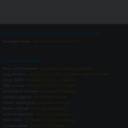
a
st
ce
a
b
gr
o
a
Direttore Osservatorio - Responsabile del progetto
o
m
Giuseppe Ferrari -
Segretario Nazionale del GRIS
k
Comitato scientifico
Pino Lucà Trombetta -
Coordinatore Comitato Scientifico
Luigi Berzano -
Direttore Osservatorio pluralismo religioso di Torino
Sergio Botta -
Università di Roma La Sapienza
Tullio Di Fiore -
Presidente del GRIS di Palermo
Elisabetta Di Giovanni -
Università di Palermo
Isabella Gagliardi -
Università di Firenze
Saverio Marchignoli -
Università di Bologna
Stefano Martelli -
Università di Bologna
Umberto Mazzone -
Università di Bologna
Paolo Naso -
Università di Roma La Sapienza
Cristiana Natali -
Università di Bologna