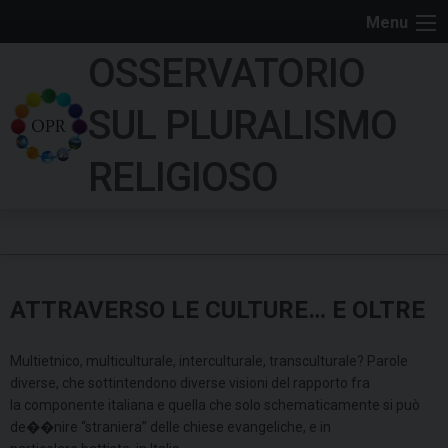
S
Menu
k
OSSERVATORIO
i
p
SUL PLURALISMO
t
o
RELIGIOSO
c
o
n
t
e
ATTRAVERSO LE CULTURE… E OLTRE
n
t
Multietnico, multiculturale, interculturale, transculturale? Parole
diverse, che sottintendono diverse visioni del rapporto fra
la componente italiana e quella che solo schematicamente si può
de��nire “straniera” delle chiese evangeliche, e in