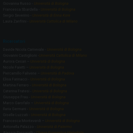
Giovanna Russo -
Università di Bologna
Francesca Sbardella -
Università di Bologna
Sergio Severino -
Università di Enna Kore
Laura Zanfrini -
Università Cattolica di Milano
Ricercatori
Davide Nicola Carnevale -
Università di Bologna
Giovanni Castiglioni -
Università Cattolica di Milano
Aurora Cesari –
Università di Bologna
Nicole Faietti –
Università di Bologna
Piercamillo Falivene –
Università di Padova
Elisa Farinacci -
Università di Bologna
Martina Ferraro -
Università di Bologna
Caterina Fratesi -
Università di Bologna
Giuseppe Frau -
Università di Bologna
Marco Garofalo –
Università di Bologna
Ilaria Germani -
Università di Bologna
Giselle Luzzati -
Università di Bologna
Francesca Monteverdi –
Università di Bologna
Antonella Palazzo -
Università di Palermo
Alessia Passarelli -
Chiesa Evangelica Metodista