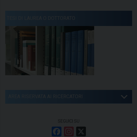
TESI DI LAUREA O DOTTORATO
AREA RISERVATA AI RICERCATORI
SEGUICI SU
F
In
X