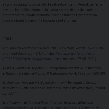
a cui si aggiungono pochi altri fedeli indipendenti. Periodicamente
avviene la pubblicazione della rivista
Aurora
, disponibile online
gratuitamente; continua inoltre in lingua italiana il programma
Franco e Ernesto
che imita l’originale nella forma.
FONTI
Annuario dei Testimoni di Geova 1981
, New York, Watch Tower Bible
and Tract Society, p. 42, URL:
https://wol.jw.org/it/wol/d/r6/lp-
i/301980003?q=freytag&p=doc
[ultimo accesso: 27-05-2021].
Aveta A.
,
Abuso di un’ipotesi: il Tetragramma nel Nuovo Testamento
,
in
Religioni e Sette nel Mondo. Il Tradizionalismo
, 4/1998, pp. 163-189.
Id.,
Bioetica e movimenti religiosi alternativi: i Testimoni di Geova
,
in
Religioni e Sette nel Mondo. Internet e Religiosità alternativa
, 5/2000,
pp. 72-111.
Id.,
I Testimoni di Geova in Italia. Un’analisi della loro diffusione
dell’ultimo trentennio
, in
Religioni e Sette nel mondo. I Testimoni di