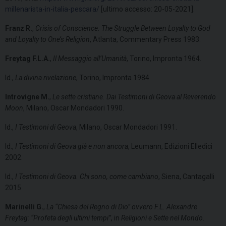
millenarista-in-italia-pescara/
[ultimo accesso: 20-05-2021].
Franz R.
,
Crisis of Conscience. The Struggle Between Loyalty to God
and Loyalty to One’s Religion
, Atlanta, Commentary Press 1983.
Freytag F.L.A.
,
Il Messaggio all’Umanità
, Torino, Impronta 1964.
Id.,
La divina rivelazione
, Torino, Impronta 1984.
Introvigne M.
,
Le sette cristiane. Dai Testimoni di Geova al Reverendo
Moon
, Milano, Oscar Mondadori 1990.
Id.,
I Testimoni di Geova
, Milano, Oscar Mondadori 1991.
Id.,
I Testimoni di Geova già e non ancora
, Leumann, Edizioni Elledici
2002.
Id.,
I Testimoni di Geova. Chi sono, come cambiano
, Siena, Cantagalli
2015.
Marinelli G.
,
La “Chiesa del Regno di Dio” ovvero F.L. Alexandre
Freytag: “Profeta degli ultimi tempi”
, in
Religioni e Sette nel Mondo.