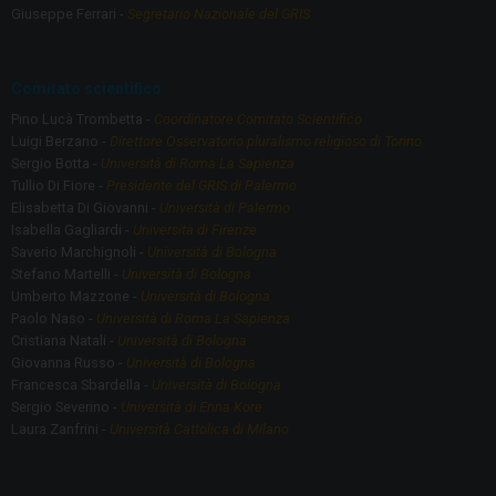
o
m
Giuseppe Ferrari -
Segretario Nazionale del GRIS
k
Comitato scientifico
Pino Lucà Trombetta -
Coordinatore Comitato Scientifico
Luigi Berzano -
Direttore Osservatorio pluralismo religioso di Torino
Sergio Botta -
Università di Roma La Sapienza
Tullio Di Fiore -
Presidente del GRIS di Palermo
Elisabetta Di Giovanni -
Università di Palermo
Isabella Gagliardi -
Università di Firenze
Saverio Marchignoli -
Università di Bologna
Stefano Martelli -
Università di Bologna
Umberto Mazzone -
Università di Bologna
Paolo Naso -
Università di Roma La Sapienza
Cristiana Natali -
Università di Bologna
Giovanna Russo -
Università di Bologna
Francesca Sbardella -
Università di Bologna
Sergio Severino -
Università di Enna Kore
Laura Zanfrini -
Università Cattolica di Milano