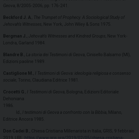
Geova
, 8/2005-2006, pp. 176-241.
Beckford J. A
.,
The Trumpet of Prophecy. A Sociological Study of
Jehovah’s Witnesses
, New York, John Wiley & Sons 1975.
Bergman J.
,
Jehovah’s Witnesses and Kindred Groups
, New York-
Londra, Garland 1984.
Blandre B.
,
La storia dei Testimoni di Geova
, Cinisello Balsamo (MI),
Edizioni paoline 1989.
Castiglione M.
,
I Testimoni di Geova: ideologia religiosa e consenso
sociale
, Torino, Claudiana Editrice 1981.
Crocetti G
.,
I Testimoni di Geova
, Bologna, Edizioni Editoriale
Dehoniana
1986.
Id.,
I testimoni di Geova a confronto con la Bibbia
, Milano,
Editrice Ancora 1985.
Don Cadei B.
, Chiesa Cristiana Millenarista in Italia, GRIS, 9 febbraio
2019, URL:
https://www.gris.org/2019/02/05/chiesa-cristiana-