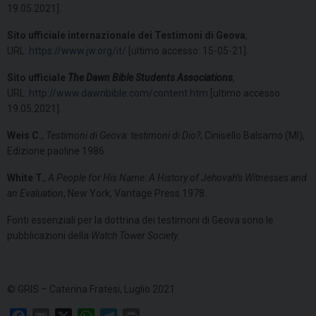
19.05.2021].
Sito ufficiale internazionale dei Testimoni di Geova
,
URL:
https://www.jw.org/it/
[ultimo accesso: 15-05-21].
Sito ufficiale
The Dawn Bible Students Associations
,
URL:
http://www.dawnbible.com/content.htm
[ultimo accesso:
19.05.2021].
Weis C.
,
Testimoni di Geova: testimoni di Dio?
, Cinisello Balsamo (MI),
Edizione paoline 1986.
White T.
,
A People for His Name: A History of Jehovah’s Witnesses and
an Evaluation
, New York, Vantage Press 1978.
Fonti essenziali per la dottrina dei testimoni di Geova sono le
pubblicazioni della
Watch Tower Society
.
© GRIS – Caterina Fratesi, Luglio 2021