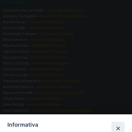
Ricercatori
Davide Nicola Carnevale -
Università di Bologna
Giovanni Castiglioni -
Università Cattolica di Milano
Aurora Cesari –
Università di Bologna
Nicole Faietti –
Università di Bologna
Piercamillo Falivene –
Università di Padova
Elisa Farinacci -
Università di Bologna
Martina Ferraro -
Università di Bologna
Caterina Fratesi -
Università di Bologna
Giuseppe Frau -
Università di Bologna
Marco Garofalo –
Università di Bologna
Ilaria Germani -
Università di Bologna
Giselle Luzzati -
Università di Bologna
Francesca Monteverdi –
Università di Bologna
Antonella Palazzo -
Università di Palermo
Alessia Passarelli -
Chiesa Evangelica Metodista
Chiara Petrini -
Università di Bologna
Irene Picichè -
Università di Bologna
Irene Scarascia -
Osservatorio sul Pluralismo Religioso
Gregorio Serafino -
Università di Bologna
Informativa