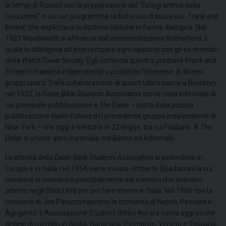
ai tempi di Russell con la preparazione del “Fotogramma della
Creazione” e con un programma radiofonico di successo,
Frank and
Ernest
, che esplicitava le dottrine bibliche in forma dialogica. Nel
1923 Woodworth si affranca dall’amministrazione Rutherford, il
quale lo obbligava ad interrompere ogni rapporto con gli ex-membri
della
Watch Tower Society
. Egli comincia quindi a produrre
Frank and
Ernest
in maniera indipendente suscitando l’interesse di diversi
gruppi sparsi. Dalla collaborazione di questi ultimi nasce a Brooklyn,
nel 1932, la
Dawn Bible Students Association
come casa editoriale di
cui principale pubblicazione è
The Dawn
– sorta dalla piccola
pubblicazione
Radio Echoes
del precedente gruppo indipendente di
New York – che oggi è tradotta in 22 lingue, tra cui l’italiano. A
The
Dawn
si unisce altro materiale mediatico ed editoriale.
Le attività della
Dawn Bible Students Association
si estendono in
Europa e in Italia: nel 1954 viene inviato Umberto Spadaccini la cui
missione si concentrò principalmente sui membri che avevano
aderito negli Stati Uniti per poi fare ritorno in Italia. Nel 1960 con la
missione di Joe Panucci nascono le comunità di Napoli, Pescara e
Agrigento. L’Associazione Studenti Biblici Aurora conta oggi poche
decine di membri in Sicilia, Sardegna, Piemonte, Veneto e Toscana,