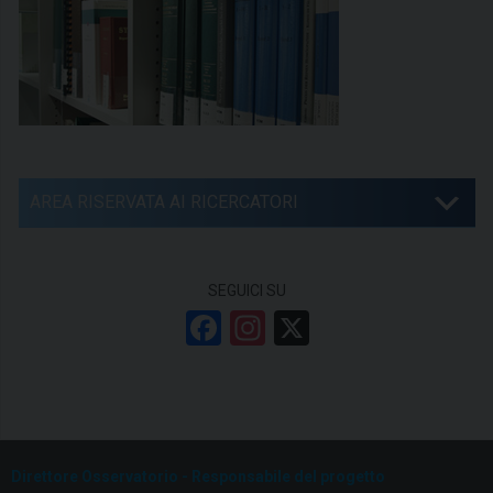
AREA RISERVATA AI RICERCATORI
SEGUICI SU
F
In
X
a
st
ce
a
b
gr
o
a
Direttore Osservatorio - Responsabile del progetto