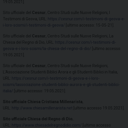
19.05.2021].
Sito ufficiale del
Cesnur
, Centro Studi sulle Nuove Religioni, I
Testimoni di Geova, URL:
https://cesnur.com/i-testimoni-di-geova-e-
i-loro-scismi/i-testimoni-di-geova/
[ultimo accesso: 15-05-21].
Sito ufficiale del
Cesnur
, Centro Studi sulle Nuove Religioni, La
Chiesa del Regno di Dio, URL:
https://cesnur.com/i-testimoni-di-
geova-e-i-loro-scismi/la-chiesa-del-regno-di-dio/
[ultimo accesso:
19.05.2021].
Sito ufficiale del
Cesnur
, Centro Studi sulle Nuove Religioni,
L’Associazione Studenti Biblici Arora e gli Studenti Biblici in Italia,
URL:
https://cesnur.com/i-testimoni-di-geova-e-i-loro-
scismi/lassociazione-studenti-biblici-aurora-e-gli-studenti-biblici-
italia/
[ultimo accesso: 19.05.2021].
Sito ufficiale Chiesa Cristiana Millenarista
,
URL:
http://www.chiesamillenarista.net
[ultimo accesso 19.05.2021].
Sito ufficiale Chiesa del Regno di Dio
,
URL:
https://www.chiesadelregnodidio.com/
[ultimo accesso