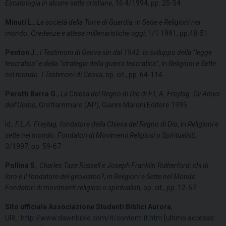
Escatologia in alcune sette cristiane
, 16 4/1994, pp. 25-54.
Minuti L.
,
La società della Torre di Guardia
, in
Sette e Religioni nel
mondo. Credenze e attese millenaristiche oggi
, 1/1 1991, pp.48-51
Penton J.
,
I Testimoni di Geova sin dal 1942: lo sviluppo della “legge
teocratica” e della “strategia della guerra teocratica”
, in
Religioni e Sette
nel mondo. I Testimoni di Geova
, op. cit., pp. 64-114.
Perotti Barra G.
,
La Chiesa del Regno di Dio di F.L.A. Freytag. Gli Amici
dell’Uomo
, Grottammare (AP), Gianni Maroni Editore 1995.
Id.,
F.L.A. Freytag, fondatore della Chiesa del Regno di Dio
, in
Religioni e
sette nel mondo. Fondatori di Movimenti Religiosi o Spiritualisti
,
3/1997, pp. 59-67.
Pollina S
.,
Charles Taze Russell e Joseph Franklin Rutherford: chi di
loro è il fondatore del geovismo?
, in
Religioni e Sette nel Mondo.
Fondatori di movimenti religiosi o spiritualisti
, op. cit., pp. 12-57.
Sito ufficiale Associazione Studenti Biblici Aurora
,
URL:
http://www.dawnbible.com/it/content-it.htm
[ultimo accesso: