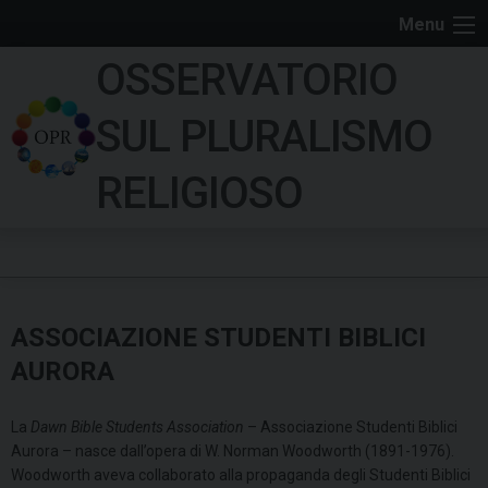
S
Menu
k
OSSERVATORIO
i
p
SUL PLURALISMO
t
o
RELIGIOSO
c
o
n
t
e
ASSOCIAZIONE STUDENTI BIBLICI
n
t
AURORA
La
Dawn Bible Students Association
– Associazione Studenti Biblici
Aurora – nasce dall’opera di W. Norman Woodworth (1891-1976).
Woodworth aveva collaborato alla propaganda degli Studenti Biblici