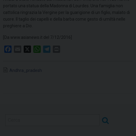
portato una statua della Madonna di Lourdes. Una famiglia non
cattolica ringrazia la Vergine per la guarigione di un figlio, malato di
cuore. Il taglio dei capelli e della barba come gesto di umiltà nelle
preghiere a Dio.
[Da www.asianews.it del 7/12/2016]
F
E
X
W
T
P
a
m
h
e
r
c
a
a
l
i
Andhra_pradesh
e
i
t
e
n
b
l
s
g
t
o
A
r
o
p
a
k
p
m