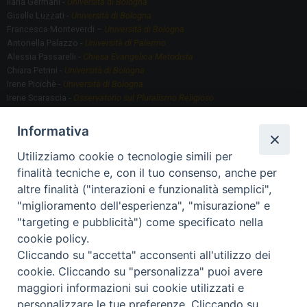
Ilaria Germani -
Università di Bologna
Giselle Luzzati -
Università di Bologna
Francesca Monteverdi –
Università di Bologna
Antonella Palazzo -
Università di Palermo
Alessia Passarelli -
Chiesa Evangelica Metodista
Chiara Petrini -
Università di Bologna
Irene Picichè -
Università di Bologna
Irene Scarascia -
Osservatorio sul Pluralismo Religioso
Gregorio Serafino -
Università di Bologna
Informativa
Utilizziamo cookie o tecnologie simili per
Segreteria scientifica
finalità tecniche e, con il tuo consenso, anche per
Annamaria Fantauzzi -
Università di Torino
altre finalità ("interazioni e funzionalità semplici",
"miglioramento dell'esperienza", "misurazione" e
"targeting e pubblicità") come specificato nella
Segreteria Organizzativa
cookie policy.
Paola Morselli -
Segreteria GRIS
Cliccando su "accetta" acconsenti all'utilizzo dei
Elisa Scarlatti ​​-
Biblioteca, Siti, Social media GRIS
cookie. Cliccando su "personalizza" puoi avere
maggiori informazioni sui cookie utilizzati e
personalizzare le tue preferenze. Cliccando su