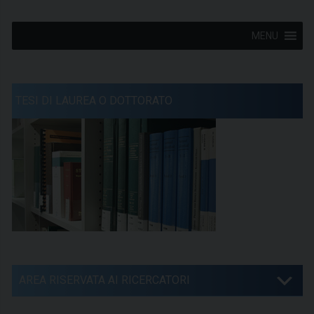
MENU
TESI DI LAUREA O DOTTORATO
AREA RISERVATA AI RICERCATORI