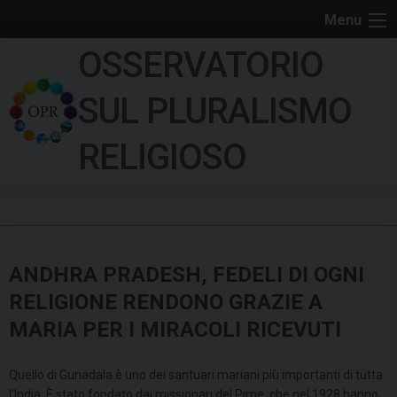
S
Menu
k
OSSERVATORIO
i
p
SUL PLURALISMO
t
o
RELIGIOSO
c
o
n
t
e
ANDHRA PRADESH, FEDELI DI OGNI
n
t
RELIGIONE RENDONO GRAZIE A
MARIA PER I MIRACOLI RICEVUTI
Quello di Gunadala è uno dei santuari mariani più importanti di tutta
l’India. È stato fondato dai missionari del Pime, che nel 1928 hanno