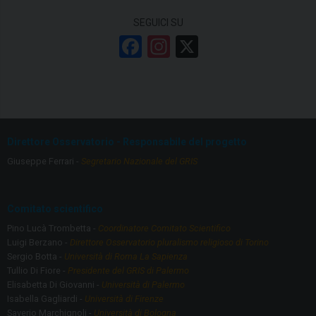
SEGUICI SU
F
In
X
a
st
ce
a
b
gr
o
a
Direttore Osservatorio - Responsabile del progetto
o
m
Giuseppe Ferrari -
Segretario Nazionale del GRIS
k
Comitato scientifico
Pino Lucà Trombetta -
Coordinatore Comitato Scientifico
Luigi Berzano -
Direttore Osservatorio pluralismo religioso di Torino
Sergio Botta -
Università di Roma La Sapienza
Tullio Di Fiore -
Presidente del GRIS di Palermo
Elisabetta Di Giovanni -
Università di Palermo
Isabella Gagliardi -
Università di Firenze
Saverio Marchignoli -
Università di Bologna