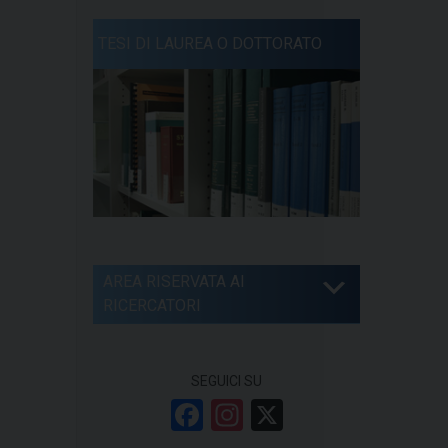
TESI DI LAUREA O DOTTORATO
AREA RISERVATA AI
RICERCATORI
SEGUICI SU
F
In
X
a
st