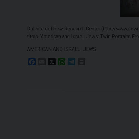
Dal sito del Pew Research Center (http://www.pewres
titolo “American and Israeli Jews: Twin Portraits 
AMERICAN AND ISRAELI JEWS
F
E
X
W
T
P
a
m
h
e
r
c
a
a
l
i
e
i
t
e
n
b
l
s
g
t
o
A
r
o
p
a
k
p
m