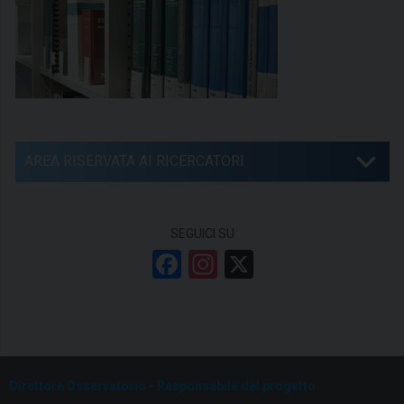
AREA RISERVATA AI RICERCATORI
SEGUICI SU
F
In
X
a
st
ce
a
b
gr
o
a
Direttore Osservatorio - Responsabile del progetto