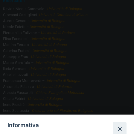
Ricercatori
Davide Nicola Carnevale -
Università di Bologna
Giovanni Castiglioni -
Università Cattolica di Milano
Aurora Cesari –
Università di Bologna
Nicole Faietti –
Università di Bologna
Piercamillo Falivene –
Università di Padova
Elisa Farinacci -
Università di Bologna
Martina Ferraro -
Università di Bologna
Caterina Fratesi -
Università di Bologna
Giuseppe Frau -
Università di Bologna
Marco Garofalo –
Università di Bologna
Ilaria Germani -
Università di Bologna
Giselle Luzzati -
Università di Bologna
Francesca Monteverdi –
Università di Bologna
Antonella Palazzo -
Università di Palermo
Alessia Passarelli -
Chiesa Evangelica Metodista
Chiara Petrini -
Università di Bologna
Irene Picichè -
Università di Bologna
Irene Scarascia -
Osservatorio sul Pluralismo Religioso
Gregorio Serafino -
Università di Bologna
Informativa