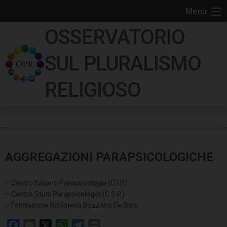
S
Menu
k
OSSERVATORIO
i
p
SUL PLURALISMO
t
o
RELIGIOSO
c
o
n
t
e
AGGREGAZIONI PARAPSICOLOGICHE
n
t
– Centro Italiano Parapsicologia (C.I.P.)
– Centro Studi Parapsicologici (C.S.P.)
– Fondazione Biblioteca Bozzano De Boni
F
E
X
W
T
P