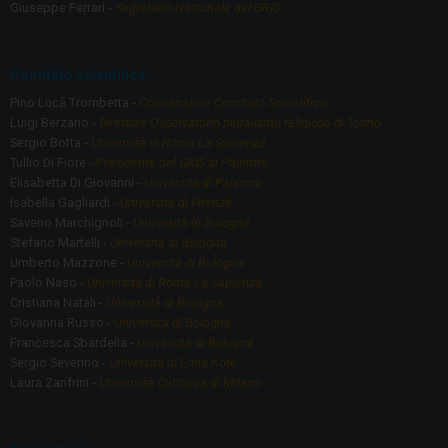
o
m
Giuseppe Ferrari -
Segretario Nazionale del GRIS
k
Comitato scientifico
Pino Lucà Trombetta -
Coordinatore Comitato Scientifico
Luigi Berzano -
Direttore Osservatorio pluralismo religioso di Torino
Sergio Botta -
Università di Roma La Sapienza
Tullio Di Fiore -
Presidente del GRIS di Palermo
Elisabetta Di Giovanni -
Università di Palermo
Isabella Gagliardi -
Università di Firenze
Saverio Marchignoli -
Università di Bologna
Stefano Martelli -
Università di Bologna
Umberto Mazzone -
Università di Bologna
Paolo Naso -
Università di Roma La Sapienza
Cristiana Natali -
Università di Bologna
Giovanna Russo -
Università di Bologna
Francesca Sbardella -
Università di Bologna
Sergio Severino -
Università di Enna Kore
Laura Zanfrini -
Università Cattolica di Milano