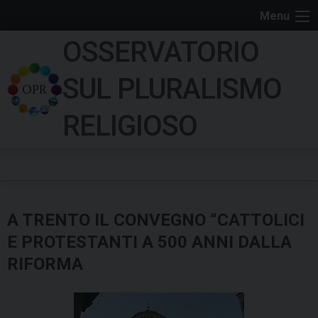
S
Menu
k
OSSERVATORIO
i
p
SUL PLURALISMO
t
o
RELIGIOSO
c
o
n
t
e
A TRENTO IL CONVEGNO “CATTOLICI
n
t
E PROTESTANTI A 500 ANNI DALLA
RIFORMA