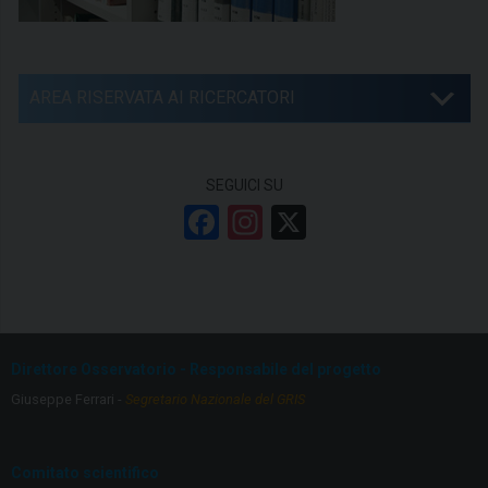
AREA RISERVATA AI RICERCATORI
SEGUICI SU
F
In
X
a
st
ce
a
b
gr
o
a
Direttore Osservatorio - Responsabile del progetto
o
m
Giuseppe Ferrari -
Segretario Nazionale del GRIS
k
Comitato scientifico