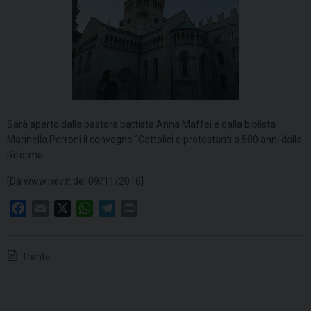
Sarà aperto dalla pastora battista Anna Maffei e dalla biblista
Marinella Perroni il convegno “Cattolici e protestanti a 500 anni dalla
Riforma.
[Da www.nev.it del 09/11/2016]
F
E
X
W
T
P
a
m
h
e
r
c
a
a
l
i
Trento
e
i
t
e
n
b
l
s
g
t
o
A
r
o
p
a