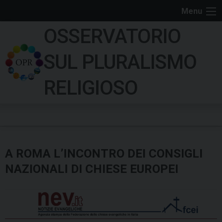
S
Menu
k
OSSERVATORIO
i
p
SUL PLURALISMO
t
o
RELIGIOSO
c
o
n
t
e
A ROMA L’INCONTRO DEI CONSIGLI
n
t
NAZIONALI DI CHIESE EUROPEI