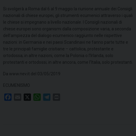
Si svolgerà a Roma dal 6 al 9 maggio la riunione annuale dei Consigli
nazionali di chiese europei, gli strumenti ecumenici attraverso i quali
le chiese si impegnano a livello nazionale. I Consigli nazionali di
chiese europei sono organismi dalla composizione varia, a seconda
dell’ampiezza del dialogo ecumenico raggiunto nelle rispettive
nazioni: in Germania e nei paesi Scandinavi ne fanno parte tutte e
tre le principali famiglie cristiane – cattolica, protestante e
ortodossa; in altre nazioni, come la Polonia o l’Irlanda, solo
protestanti e ortodossi; in altre ancora, come l’Italia, solo protestanti.
Da www.nev.it del 03/05/2019
ECUMENISMO
F
E
X
W
T
P
a
m
h
e
r
c
a
a
l
i
e
i
t
e
n
b
l
s
g
t
o
A
r