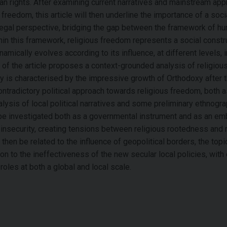
n rights. After examining current narratives and mainstream ap
 freedom, this article will then underline the importance of a soci
egal perspective, bridging the gap between the framework of h
ithin this framework, religious freedom represents a social constr
mically evolves according to its influence, at different levels, i
 of the article proposes a context-grounded analysis of religiou
y is characterised by the impressive growth of Orthodoxy after 
tradictory political approach towards religious freedom, both a
lysis of local political narratives and some preliminary ethnogra
l be investigated both as a governmental instrument and as an e
security, creating tensions between religious rootedness and r
then be related to the influence of geopolitical borders, the topi
tion to the ineffectiveness of the new secular local policies, with
roles at both a global and local scale.