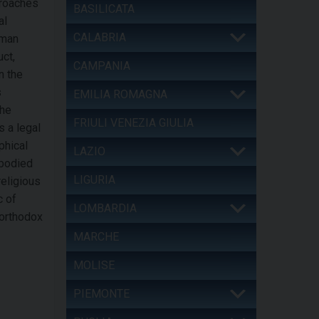
proaches
BASILICATA
al
CALABRIA
uman
uct,
CAMPANIA
n the
s
EMILIA ROMAGNA
the
FRIULI VENEZIA GIULIA
s a legal
phical
LAZIO
mbodied
LIGURIA
eligious
c of
LOMBARDIA
 orthodox
MARCHE
MOLISE
PIEMONTE