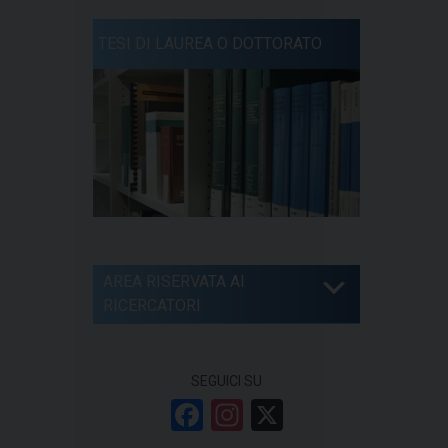
TESI DI LAUREA O DOTTORATO
AREA RISERVATA AI
RICERCATORI
SEGUICI SU
F
In
X
a
st