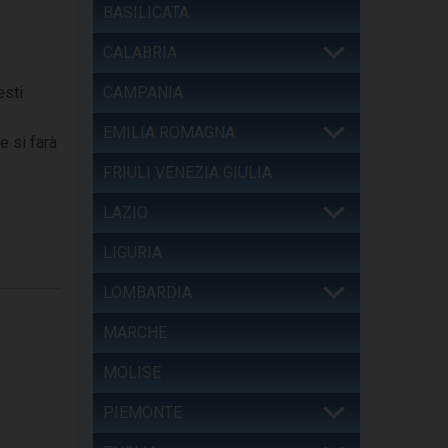
BASILICATA
CALABRIA
esti
CAMPANIA
EMILIA ROMAGNA
e si farà
FRIULI VENEZIA GIULIA
LAZIO
LIGURIA
LOMBARDIA
MARCHE
MOLISE
PIEMONTE