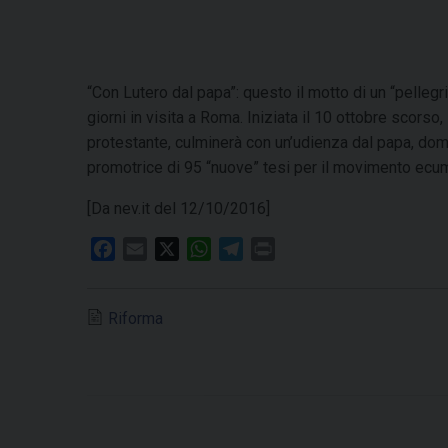
“Con Lutero dal papa”: questo il motto di un “pellegr
giorni in visita a Roma. Iniziata il 10 ottobre scorso
protestante, culminerà con un’udienza dal papa, doma
promotrice di 95 “nuove” tesi per il movimento ecu
[Da nev.it del 12/10/2016]
F
E
X
W
T
P
a
m
h
e
r
c
a
a
l
i
Riforma
e
i
t
e
n
b
l
s
g
t
o
A
r
o
p
a
k
p
m