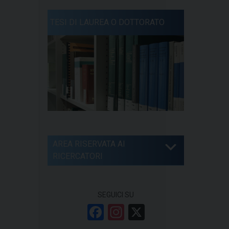
TESI DI LAUREA O DOTTORATO
AREA RISERVATA AI
RICERCATORI
SEGUICI SU
F
In
X
a
st