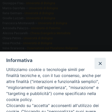
Giuseppe Frau -
Università di Bologna
Marco Garofalo –
Università di Bologna
Ilaria Germani -
Università di Bologna
Giselle Luzzati -
Università di Bologna
Francesca Monteverdi –
Università di Bologna
Antonella Palazzo -
Università di Palermo
Alessia Passarelli -
Chiesa Evangelica Metodista
Chiara Petrini -
Università di Bologna
Irene Picichè -
Università di Bologna
Irene Scarascia -
Osservatorio sul Pluralismo Religioso
Gregorio Serafino -
Università di Bologna
Informativa
Utilizziamo cookie o tecnologie simili per
Segreteria scientifica
finalità tecniche e, con il tuo consenso, anche per
Annamaria Fantauzzi -
Università di Torino
altre finalità ("interazioni e funzionalità semplici",
"miglioramento dell'esperienza", "misurazione" e
"targeting e pubblicità") come specificato nella
Segreteria Organizzativa
cookie policy.
Paola Morselli -
Segreteria GRIS
Cliccando su "accetta" acconsenti all'utilizzo dei
Elisa Scarlatti ​​-
Biblioteca, Siti, Social media GRIS
cookie. Cliccando su "personalizza" puoi avere