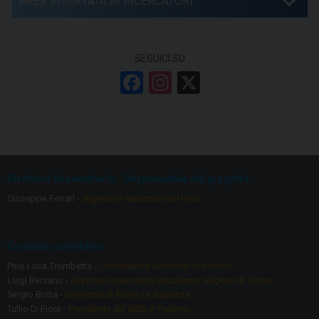
AREA RISERVATA AI RICERCATORI
SEGUICI SU
F
In
X
a
st
ce
a
b
gr
o
a
Direttore Osservatorio - Responsabile del progetto
o
m
Giuseppe Ferrari -
Segretario Nazionale del GRIS
k
Comitato scientifico
Pino Lucà Trombetta -
Coordinatore Comitato Scientifico
Luigi Berzano -
Direttore Osservatorio pluralismo religioso di Torino
Sergio Botta -
Università di Roma La Sapienza
Tullio Di Fiore -
Presidente del GRIS di Palermo