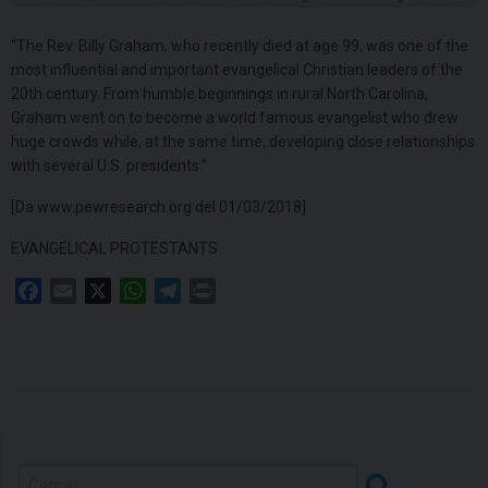
“The Rev. Billy Graham, who recently died at age 99, was one of the
most influential and important evangelical Christian leaders of the
20th century. From humble beginnings in rural North Carolina,
Graham went on to become a world famous evangelist who drew
huge crowds while, at the same time, developing close relationships
with several U.S. presidents.”
[Da www.pewresearch.org del 01/03/2018]
EVANGELICAL PROTESTANTS
F
E
X
W
T
P
a
m
h
e
r
c
a
a
l
i
e
i
t
e
n
b
l
s
g
t
o
A
r
o
p
a
k
p
m