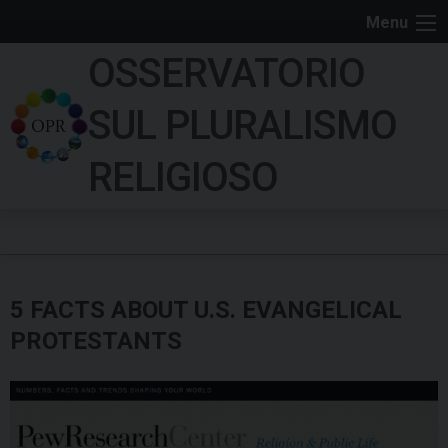
S
Menu
k
OSSERVATORIO
i
p
SUL PLURALISMO
t
o
RELIGIOSO
c
o
n
t
e
5 FACTS ABOUT U.S. EVANGELICAL
n
t
PROTESTANTS