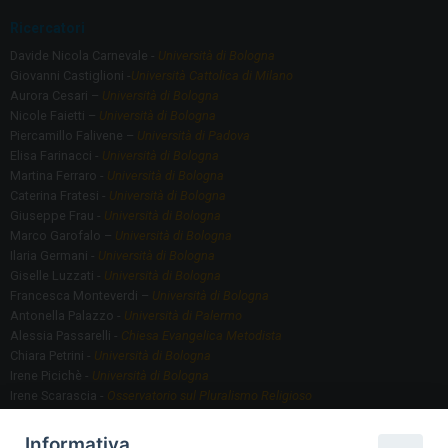
Ricercatori
Davide Nicola Carnevale -
Università di Bologna
Giovanni Castiglioni -
Università Cattolica di Milano
Aurora Cesari –
Università di Bologna
Nicole Faietti –
Università di Bologna
Piercamillo Falivene –
Università di Padova
Elisa Farinacci -
Università di Bologna
Martina Ferraro -
Università di Bologna
Caterina Fratesi -
Università di Bologna
Giuseppe Frau -
Università di Bologna
Marco Garofalo –
Università di Bologna
Ilaria Germani -
Università di Bologna
Giselle Luzzati -
Università di Bologna
Francesca Monteverdi –
Università di Bologna
Antonella Palazzo -
Università di Palermo
Alessia Passarelli -
Chiesa Evangelica Metodista
Chiara Petrini -
Università di Bologna
Irene Picichè -
Università di Bologna
Irene Scarascia -
Osservatorio sul Pluralismo Religioso
Gregorio Serafino -
Università di Bologna
Informativa