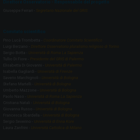
Direttore Osservatorio - Responsabile del progetto
o
m
Giuseppe Ferrari -
Segretario Nazionale del GRIS
k
Comitato scientifico
Pino Lucà Trombetta -
Coordinatore Comitato Scientifico
Luigi Berzano -
Direttore Osservatorio pluralismo religioso di Torino
Sergio Botta -
Università di Roma La Sapienza
Tullio Di Fiore -
Presidente del GRIS di Palermo
Elisabetta Di Giovanni -
Università di Palermo
Isabella Gagliardi -
Università di Firenze
Saverio Marchignoli -
Università di Bologna
Stefano Martelli -
Università di Bologna
Umberto Mazzone -
Università di Bologna
Paolo Naso -
Università di Roma La Sapienza
Cristiana Natali -
Università di Bologna
Giovanna Russo -
Università di Bologna
Francesca Sbardella -
Università di Bologna
Sergio Severino -
Università di Enna Kore
Laura Zanfrini -
Università Cattolica di Milano