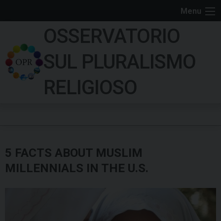
S
Menu
k
OSSERVATORIO
i
p
SUL PLURALISMO
t
o
RELIGIOSO
c
o
n
t
e
5 FACTS ABOUT MUSLIM
n
t
MILLENNIALS IN THE U.S.