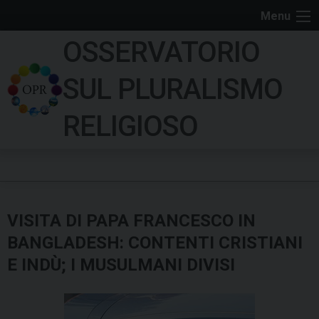
S
Menu
k
OSSERVATORIO
i
p
SUL PLURALISMO
t
o
RELIGIOSO
c
o
n
t
e
VISITA DI PAPA FRANCESCO IN
n
t
BANGLADESH: CONTENTI CRISTIANI
E INDÙ; I MUSULMANI DIVISI