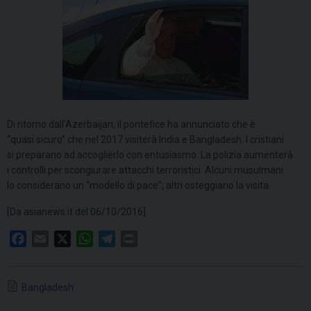
Di ritorno dall’Azerbaijan, il pontefice ha annunciato che è
“quasi sicuro” che nel 2017 visiterà India e Bangladesh. I cristiani
si preparano ad accoglierlo con entusiasmo. La polizia aumenterà
i controlli per scongiurare attacchi terroristici. Alcuni musulmani
lo considerano un “modello di pace”; altri osteggiano la visita.
[Da asianews.it del 06/10/2016]
F
E
X
W
T
P
a
m
h
e
r
c
a
a
l
i
Bangladesh
e
i
t
e
n
b
l
s
g
t