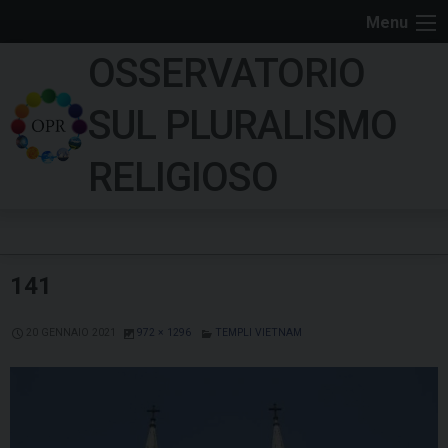
S
Menu
k
OSSERVATORIO
i
p
SUL PLURALISMO
t
o
RELIGIOSO
c
o
n
t
141
e
n
20 GENNAIO 2021
972 × 1296
TEMPLI VIETNAM
t