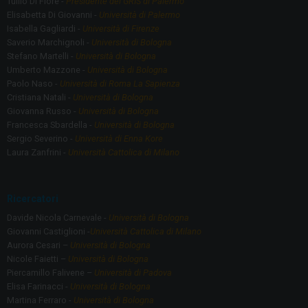
Tullio Di Fiore -
Presidente del GRIS di Palermo
Elisabetta Di Giovanni -
Università di Palermo
Isabella Gagliardi -
Università di Firenze
Saverio Marchignoli -
Università di Bologna
Stefano Martelli -
Università di Bologna
Umberto Mazzone -
Università di Bologna
Paolo Naso -
Università di Roma La Sapienza
Cristiana Natali -
Università di Bologna
Giovanna Russo -
Università di Bologna
Francesca Sbardella -
Università di Bologna
Sergio Severino -
Università di Enna Kore
Laura Zanfrini -
Università Cattolica di Milano
Ricercatori
Davide Nicola Carnevale -
Università di Bologna
Giovanni Castiglioni -
Università Cattolica di Milano
Aurora Cesari –
Università di Bologna
Nicole Faietti –
Università di Bologna
Piercamillo Falivene –
Università di Padova
Elisa Farinacci -
Università di Bologna
Martina Ferraro -
Università di Bologna