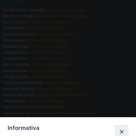
Ricercatori
Davide Nicola Carnevale -
Università di Bologna
Giovanni Castiglioni -
Università Cattolica di Milano
Aurora Cesari –
Università di Bologna
Nicole Faietti –
Università di Bologna
Piercamillo Falivene –
Università di Padova
Elisa Farinacci -
Università di Bologna
Martina Ferraro -
Università di Bologna
Caterina Fratesi -
Università di Bologna
Giuseppe Frau -
Università di Bologna
Marco Garofalo –
Università di Bologna
Ilaria Germani -
Università di Bologna
Giselle Luzzati -
Università di Bologna
Francesca Monteverdi –
Università di Bologna
Antonella Palazzo -
Università di Palermo
Alessia Passarelli -
Chiesa Evangelica Metodista
Chiara Petrini -
Università di Bologna
Irene Picichè -
Università di Bologna
Irene Scarascia -
Osservatorio sul Pluralismo Religioso
Gregorio Serafino -
Università di Bologna
Informativa