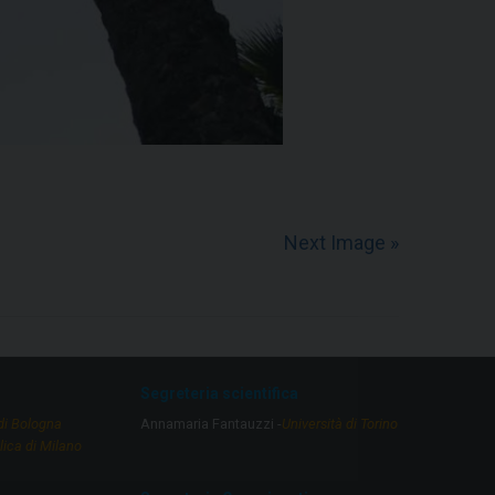
Next Image »
Segreteria scientifica
 di Bologna
Annamaria Fantauzzi -
Università di Torino
lica di Milano