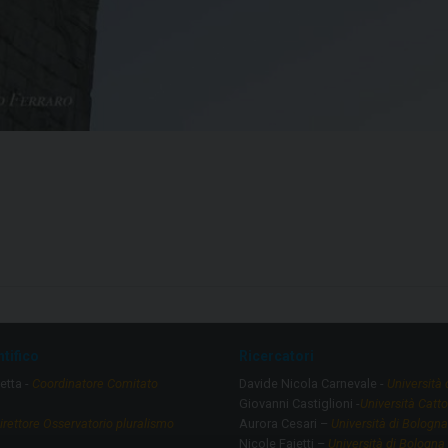
tifico
Ricercatori
etta -
Coordinatore Comitato
Davide Nicola Carnevale -
Università
Giovanni Castiglioni -
Università Catto
irettore Osservatorio pluralismo
Aurora Cesari –
Università di Bologna
Nicole Faietti –
Università di Bologna