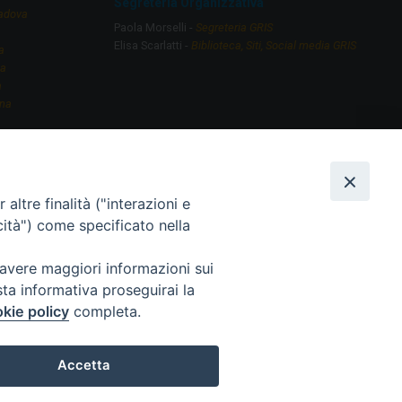
Segreteria Organizzativa
Padova
Paola Morselli -
Segreteria GRIS
Elisa Scarlatti ​​-
Biblioteca, Siti, Social media GRIS
a
na
a
gna
a
i Bologna
lermo
a Metodista
altre finalità ("interazioni e
cità") come specificato nella
ralismo Religioso
ogna
 avere maggiori informazioni sui
sta informativa proseguirai la
kie policy
completa.
Accetta