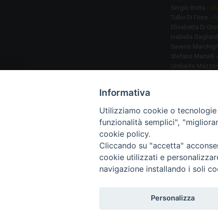
Sergio Botta -
Un
Tullio Di Fiore -
P
Elisabetta Di Gio
Isabella Gagliard
Saverio Marchign
Stefano Martelli 
Umberto Mazzon
Paolo Naso -
Uni
Cristiana Natali -
Informativa
Giovanna Russo
Francesca Sbarde
Utilizziamo cookie o tecnologie s
Sergio Severino 
funzionalità semplici", "miglior
Laura Zanfrini -
U
cookie policy.
Cliccando su "accetta" acconsent
cookie utilizzati e personalizza
navigazione installando i soli co
CONTATTI
Personalizza