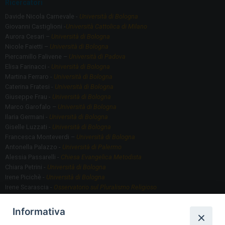
Ricercatori
Davide Nicola Carnevale -
Università di Bologna
Giovanni Castiglioni -
Università Cattolica di Milano
Aurora Cesari –
Università di Bologna
Nicole Faietti –
Università di Bologna
Piercamillo Falivene –
Università di Padova
Elisa Farinacci -
Università di Bologna
Martina Ferraro -
Università di Bologna
Caterina Fratesi -
Università di Bologna
Giuseppe Frau -
Università di Bologna
Marco Garofalo –
Università di Bologna
Ilaria Germani -
Università di Bologna
Giselle Luzzati -
Università di Bologna
Francesca Monteverdi –
Università di Bologna
Antonella Palazzo -
Università di Palermo
Alessia Passarelli -
Chiesa Evangelica Metodista
Chiara Petrini -
Università di Bologna
Irene Picichè -
Università di Bologna
Irene Scarascia -
Osservatorio sul Pluralismo Religioso
Gregorio Serafino -
Università di Bologna
Informativa