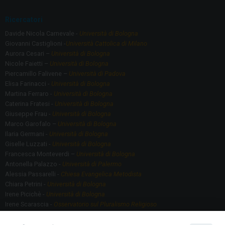
Ricercatori
Davide Nicola Carnevale -
Università di Bologna
Giovanni Castiglioni -
Università Cattolica di Milano
Aurora Cesari –
Università di Bologna
Nicole Faietti –
Università di Bologna
Piercamillo Falivene –
Università di Padova
Elisa Farinacci -
Università di Bologna
Martina Ferraro -
Università di Bologna
Caterina Fratesi -
Università di Bologna
Giuseppe Frau -
Università di Bologna
Marco Garofalo –
Università di Bologna
Ilaria Germani -
Università di Bologna
Giselle Luzzati -
Università di Bologna
Francesca Monteverdi –
Università di Bologna
Antonella Palazzo -
Università di Palermo
Alessia Passarelli -
Chiesa Evangelica Metodista
Chiara Petrini -
Università di Bologna
Irene Picichè -
Università di Bologna
Irene Scarascia -
Osservatorio sul Pluralismo Religioso
Gregorio Serafino -
Università di Bologna