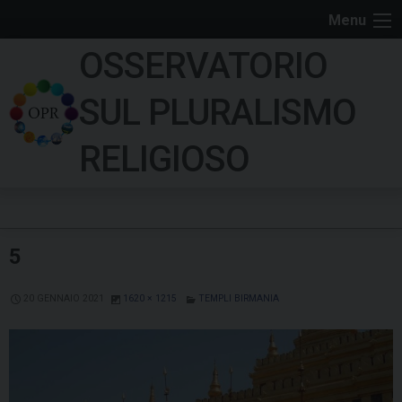
S
Menu
k
OSSERVATORIO
i
p
SUL PLURALISMO
t
o
RELIGIOSO
c
o
n
t
5
e
n
20 GENNAIO 2021
1620 × 1215
TEMPLI BIRMANIA
t