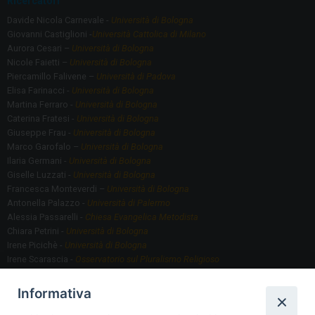
Ricercatori
Davide Nicola Carnevale -
Università di Bologna
Giovanni Castiglioni -
Università Cattolica di Milano
Aurora Cesari –
Università di Bologna
Nicole Faietti –
Università di Bologna
Piercamillo Falivene –
Università di Padova
Elisa Farinacci -
Università di Bologna
Martina Ferraro -
Università di Bologna
Caterina Fratesi -
Università di Bologna
Giuseppe Frau -
Università di Bologna
Marco Garofalo –
Università di Bologna
Ilaria Germani -
Università di Bologna
Giselle Luzzati -
Università di Bologna
Francesca Monteverdi –
Università di Bologna
Antonella Palazzo -
Università di Palermo
Alessia Passarelli -
Chiesa Evangelica Metodista
Chiara Petrini -
Università di Bologna
Irene Picichè -
Università di Bologna
Irene Scarascia -
Osservatorio sul Pluralismo Religioso
Gregorio Serafino -
Università di Bologna
Informativa