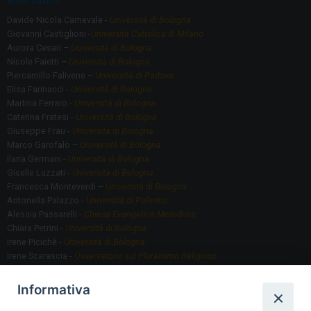
Ricercatori
Davide Nicola Carnevale -
Università di Bologna
Giovanni Castiglioni -
Università Cattolica di Milano
Aurora Cesari –
Università di Bologna
Nicole Faietti –
Università di Bologna
Piercamillo Falivene –
Università di Padova
Elisa Farinacci -
Università di Bologna
Martina Ferraro -
Università di Bologna
Caterina Fratesi -
Università di Bologna
Giuseppe Frau -
Università di Bologna
Marco Garofalo –
Università di Bologna
Ilaria Germani -
Università di Bologna
Giselle Luzzati -
Università di Bologna
Francesca Monteverdi –
Università di Bologna
Antonella Palazzo -
Università di Palermo
Alessia Passarelli -
Chiesa Evangelica Metodista
Chiara Petrini -
Università di Bologna
Irene Picichè -
Università di Bologna
Irene Scarascia -
Osservatorio sul Pluralismo Religioso
Gregorio Serafino -
Università di Bologna
Informativa