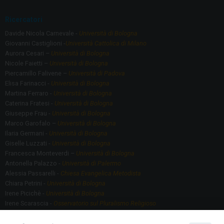
Ricercatori
Davide Nicola Carnevale -
Università di Bologna
Giovanni Castiglioni -
Università Cattolica di Milano
Aurora Cesari –
Università di Bologna
Nicole Faietti –
Università di Bologna
Piercamillo Falivene –
Università di Padova
Elisa Farinacci -
Università di Bologna
Martina Ferraro -
Università di Bologna
Caterina Fratesi -
Università di Bologna
Giuseppe Frau -
Università di Bologna
Marco Garofalo –
Università di Bologna
Ilaria Germani -
Università di Bologna
Giselle Luzzati -
Università di Bologna
Francesca Monteverdi –
Università di Bologna
Antonella Palazzo -
Università di Palermo
Alessia Passarelli -
Chiesa Evangelica Metodista
Chiara Petrini -
Università di Bologna
Irene Picichè -
Università di Bologna
Irene Scarascia -
Osservatorio sul Pluralismo Religioso
Gregorio Serafino -
Università di Bologna