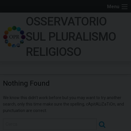
S
Menu
k
OSSERVATORIO
i
p
SUL PLURALISMO
t
o
RELIGIOSO
c
o
n
t
Nothing Found
e
n
We know this didn’t work before but you may want to try another
t
search, only this time make sure the spelling, cApitALiZaTiOn, and
punctuation are correct.