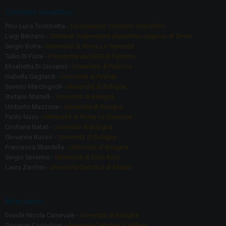
Comitato scientifico
Pino Lucà Trombetta -
Coordinatore Comitato Scientifico
Luigi Berzano -
Direttore Osservatorio pluralismo religioso di Torino
Sergio Botta -
Università di Roma La Sapienza
Tullio Di Fiore -
Presidente del GRIS di Palermo
Elisabetta Di Giovanni -
Università di Palermo
Isabella Gagliardi -
Università di Firenze
Saverio Marchignoli -
Università di Bologna
Stefano Martelli -
Università di Bologna
Umberto Mazzone -
Università di Bologna
Paolo Naso -
Università di Roma La Sapienza
Cristiana Natali -
Università di Bologna
Giovanna Russo -
Università di Bologna
Francesca Sbardella -
Università di Bologna
Sergio Severino -
Università di Enna Kore
Laura Zanfrini -
Università Cattolica di Milano
Ricercatori
Davide Nicola Carnevale -
Università di Bologna
Giovanni Castiglioni -
Università Cattolica di Milano