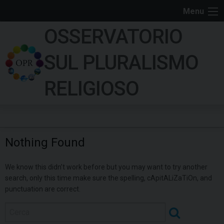
S
Menu
k
OSSERVATORIO
i
p
SUL PLURALISMO
t
o
RELIGIOSO
c
o
n
t
Nothing Found
e
n
We know this didn’t work before but you may want to try another
t
search, only this time make sure the spelling, cApitALiZaTiOn, and
punctuation are correct.