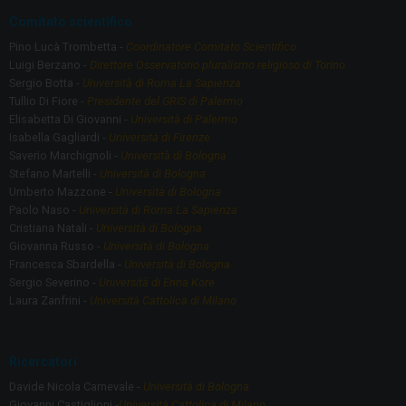
Comitato scientifico
Pino Lucà Trombetta -
Coordinatore Comitato Scientifico
Luigi Berzano -
Direttore Osservatorio pluralismo religioso di Torino
Sergio Botta -
Università di Roma La Sapienza
Tullio Di Fiore -
Presidente del GRIS di Palermo
Elisabetta Di Giovanni -
Università di Palermo
Isabella Gagliardi -
Università di Firenze
Saverio Marchignoli -
Università di Bologna
Stefano Martelli -
Università di Bologna
Umberto Mazzone -
Università di Bologna
Paolo Naso -
Università di Roma La Sapienza
Cristiana Natali -
Università di Bologna
Giovanna Russo -
Università di Bologna
Francesca Sbardella -
Università di Bologna
Sergio Severino -
Università di Enna Kore
Laura Zanfrini -
Università Cattolica di Milano
Ricercatori
Davide Nicola Carnevale -
Università di Bologna
Giovanni Castiglioni -
Università Cattolica di Milano