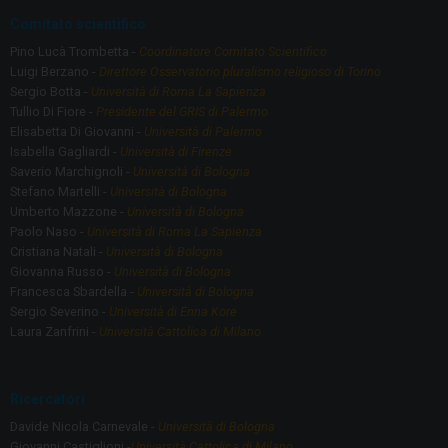
Comitato scientifico
Pino Lucà Trombetta -
Coordinatore Comitato Scientifico
Luigi Berzano -
Direttore Osservatorio pluralismo religioso di Torino
Sergio Botta -
Università di Roma La Sapienza
Tullio Di Fiore -
Presidente del GRIS di Palermo
Elisabetta Di Giovanni -
Università di Palermo
Isabella Gagliardi -
Università di Firenze
Saverio Marchignoli -
Università di Bologna
Stefano Martelli -
Università di Bologna
Umberto Mazzone -
Università di Bologna
Paolo Naso -
Università di Roma La Sapienza
Cristiana Natali -
Università di Bologna
Giovanna Russo -
Università di Bologna
Francesca Sbardella -
Università di Bologna
Sergio Severino -
Università di Enna Kore
Laura Zanfrini -
Università Cattolica di Milano
Ricercatori
Davide Nicola Carnevale -
Università di Bologna
Giovanni Castiglioni -
Università Cattolica di Milano