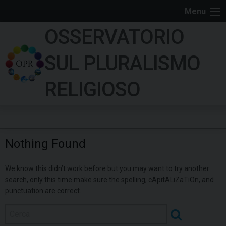
S
Menu
k
OSSERVATORIO
i
p
SUL PLURALISMO
t
o
RELIGIOSO
c
o
n
t
Nothing Found
e
n
We know this didn’t work before but you may want to try another
t
search, only this time make sure the spelling, cApitALiZaTiOn, and
punctuation are correct.