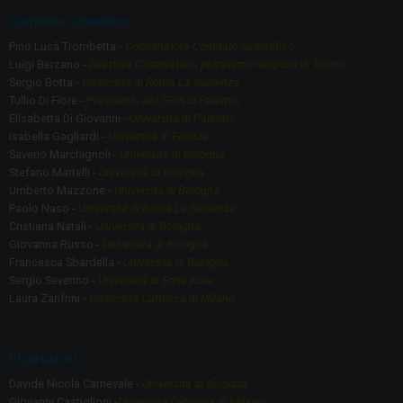
Comitato scientifico
Pino Lucà Trombetta -
Coordinatore Comitato Scientifico
Luigi Berzano -
Direttore Osservatorio pluralismo religioso di Torino
Sergio Botta -
Università di Roma La Sapienza
Tullio Di Fiore -
Presidente del GRIS di Palermo
Elisabetta Di Giovanni -
Università di Palermo
Isabella Gagliardi -
Università di Firenze
Saverio Marchignoli -
Università di Bologna
Stefano Martelli -
Università di Bologna
Umberto Mazzone -
Università di Bologna
Paolo Naso -
Università di Roma La Sapienza
Cristiana Natali -
Università di Bologna
Giovanna Russo -
Università di Bologna
Francesca Sbardella -
Università di Bologna
Sergio Severino -
Università di Enna Kore
Laura Zanfrini -
Università Cattolica di Milano
Ricercatori
Davide Nicola Carnevale -
Università di Bologna
Giovanni Castiglioni -
Università Cattolica di Milano