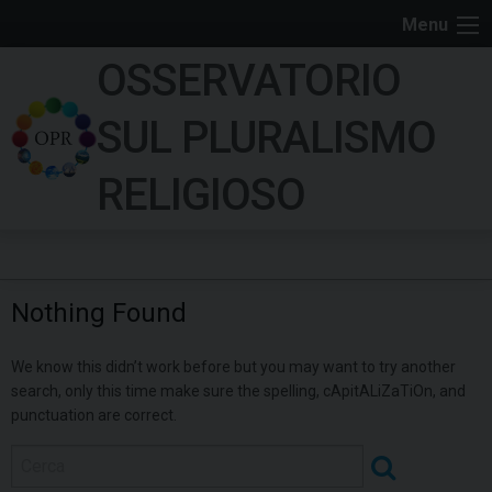
S
Menu
k
OSSERVATORIO
i
p
SUL PLURALISMO
t
o
RELIGIOSO
c
o
n
t
Nothing Found
e
n
We know this didn’t work before but you may want to try another
t
search, only this time make sure the spelling, cApitALiZaTiOn, and
punctuation are correct.