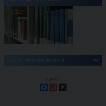
AREA RISERVATA AI RICERCATORI
SEGUICI SU
F
In
X
a
st
ce
a