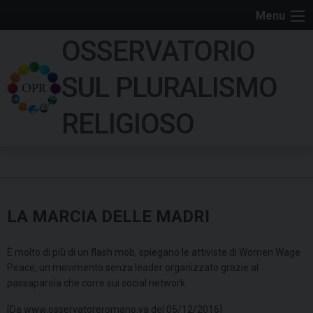
S
Menu
k
OSSERVATORIO
i
p
SUL PLURALISMO
t
o
RELIGIOSO
c
o
n
t
e
​LA MARCIA DELLE MADRI
n
t
È molto di più di un flash mob, spiegano le attiviste di Women Wage
Peace, un movimento senza leader organizzato grazie al
passaparola che corre sui social network.
[Da www.osservatoreromano.va del 05/12/2016]