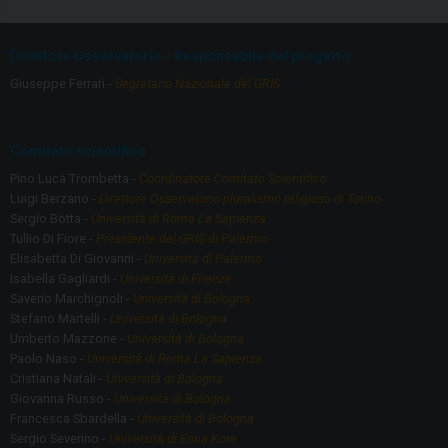
b
gr
o
a
Direttore Osservatorio - Responsabile del progetto
o
m
Giuseppe Ferrari -
Segretario Nazionale del GRIS
k
Comitato scientifico
Pino Lucà Trombetta -
Coordinatore Comitato Scientifico
Luigi Berzano -
Direttore Osservatorio pluralismo religioso di Torino
Sergio Botta -
Università di Roma La Sapienza
Tullio Di Fiore -
Presidente del GRIS di Palermo
Elisabetta Di Giovanni -
Università di Palermo
Isabella Gagliardi -
Università di Firenze
Saverio Marchignoli -
Università di Bologna
Stefano Martelli -
Università di Bologna
Umberto Mazzone -
Università di Bologna
Paolo Naso -
Università di Roma La Sapienza
Cristiana Natali -
Università di Bologna
Giovanna Russo -
Università di Bologna
Francesca Sbardella -
Università di Bologna
Sergio Severino -
Università di Enna Kore