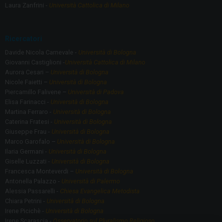
Laura Zanfrini -
Università Cattolica di Milano
Ricercatori
Davide Nicola Carnevale -
Università di Bologna
Giovanni Castiglioni -
Università Cattolica di Milano
Aurora Cesari –
Università di Bologna
Nicole Faietti –
Università di Bologna
Piercamillo Falivene –
Università di Padova
Elisa Farinacci -
Università di Bologna
Martina Ferraro -
Università di Bologna
Caterina Fratesi -
Università di Bologna
Giuseppe Frau -
Università di Bologna
Marco Garofalo –
Università di Bologna
Ilaria Germani -
Università di Bologna
Giselle Luzzati -
Università di Bologna
Francesca Monteverdi –
Università di Bologna
Antonella Palazzo -
Università di Palermo
Alessia Passarelli -
Chiesa Evangelica Metodista
Chiara Petrini -
Università di Bologna
Irene Picichè -
Università di Bologna
Irene Scarascia -
Osservatorio sul Pluralismo Religioso