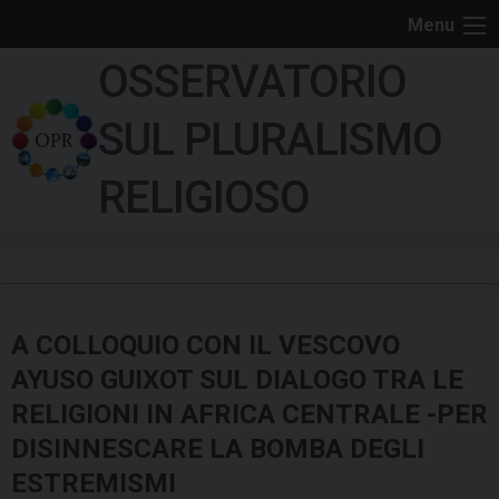
S
Menu
k
OSSERVATORIO
i
p
SUL PLURALISMO
t
o
RELIGIOSO
c
o
n
t
e
​A COLLOQUIO CON IL VESCOVO
n
t
AYUSO GUIXOT SUL DIALOGO TRA LE
RELIGIONI IN AFRICA CENTRALE -PER
DISINNESCARE LA BOMBA DEGLI
ESTREMISMI