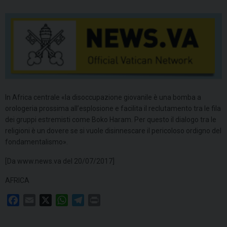
In Africa centrale «la disoccupazione giovanile è una bomba a
orologeria prossima all’esplosione e facilita il reclutamento tra le fila
dei gruppi estremisti come Boko Haram. Per questo il dialogo tra le
religioni è un dovere se si vuole disinnescare il pericoloso ordigno del
fondamentalismo».
[Da www.news.va del 20/07/2017]
AFRICA
F
E
X
W
T
P
a
m
h
e
r
c
a
a
l
i